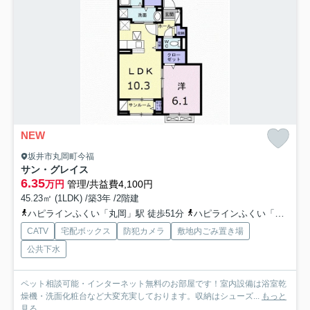
NEW
坂井市丸岡町今福
サン・グレイス
6.35
万円
管理/共益費4,100円
45.23㎡ (1LDK) /築3年 /2階建
ハピラインふくい「丸岡」駅 徒歩51分
ハピラインふくい「春江」駅 徒歩53分
CATV
宅配ボックス
防犯カメラ
敷地内ごみ置き場
公共下水
ペット相談可能・インターネット無料のお部屋です！室内設備は浴室乾
燥機・洗面化粧台など大変充実しております。収納はシューズ...
もっと
見る