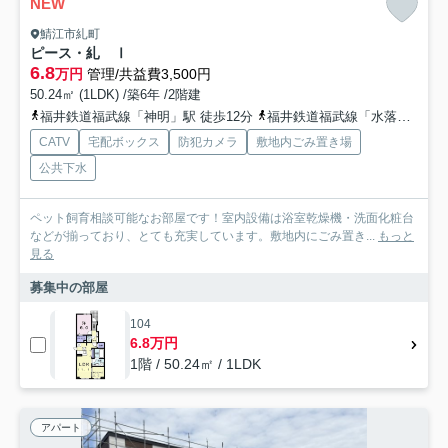
NEW
鯖江市糺町
ピース・糺 Ⅰ
6.8
万円
管理/共益費3,500円
50.24㎡ (1LDK) /築6年 /2階建
福井鉄道福武線「神明」駅 徒歩12分
福井鉄道福武線「水落」駅 徒歩25分
CATV
宅配ボックス
防犯カメラ
敷地内ごみ置き場
公共下水
ペット飼育相談可能なお部屋です！室内設備は浴室乾燥機・洗面化粧台
などが揃っており、とても充実しています。敷地内にごみ置き...
もっと
見る
募集中の部屋
104
6.8万円
1階 / 50.24㎡ / 1LDK
アパート