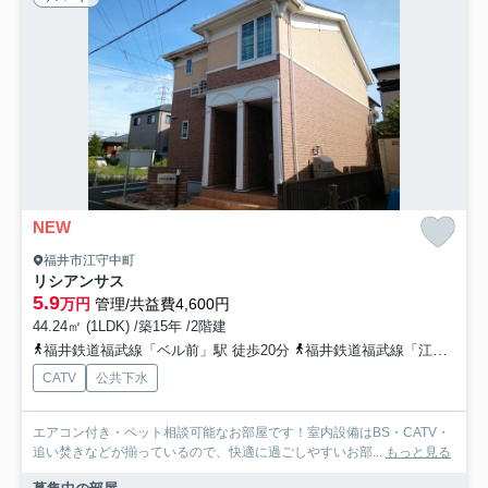
NEW
福井市江守中町
リシアンサス
5.9
万円
管理/共益費4,600円
44.24㎡ (1LDK) /築15年 /2階建
福井鉄道福武線「ベル前」駅 徒歩20分
福井鉄道福武線「江端」駅 徒歩23分
CATV
公共下水
エアコン付き・ペット相談可能なお部屋です！室内設備はBS・CATV・
追い焚きなどが揃っているので、快適に過ごしやすいお部...
もっと見る