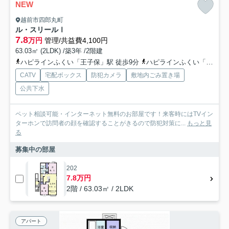
NEW
越前市四郎丸町
ル・スリールⅠ
7.8
万円
管理/共益費4,100円
63.03㎡ (2LDK) /築3年 /2階建
ハピラインふくい「王子保」駅 徒歩9分
ハピラインふくい「しきぶ」駅 徒歩29分
CATV
宅配ボックス
防犯カメラ
敷地内ごみ置き場
公共下水
ペット相談可能・インターネット無料のお部屋です！来客時にはTVイン
ターホンで訪問者の顔を確認することがきるので防犯対策に...
もっと見
る
募集中の部屋
202
7.8万円
2階 / 63.03㎡ / 2LDK
アパート