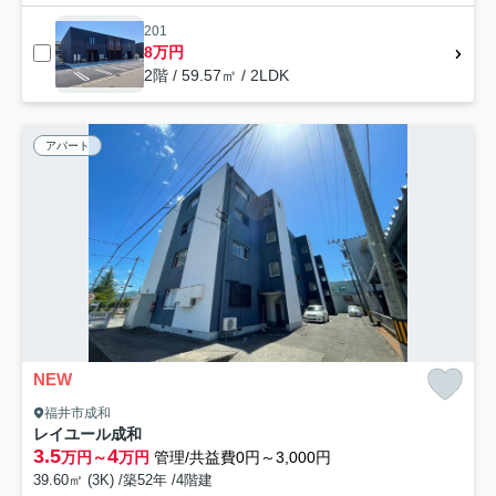
201
8万円
2階 / 59.57㎡ / 2LDK
アパート
NEW
福井市成和
レイユール成和
3.5
4
万円～
万円
管理/共益費0円～3,000円
39.60㎡ (3K) /築52年 /4階建