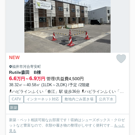
NEW
福井市河合寄安町
Rutile森田 B棟
6.6
6.9
万円～
万円
管理/共益費4,500円
38.32㎡～40.58㎡ (1LDK～2LDK) /予定 /2階建
ハピラインふくい「春江」駅 徒歩36分
ハピラインふくい「森田」駅 徒歩39分
CATV
インターネット対応
敷地内ごみ置き場
公共下水
新築
新築・ペット相談可能なお部屋です！収納はシューズボックス・クロゼ
ットなど豊富なので、衣類や履き物の整理がしやすく便利です...
もっと
見る