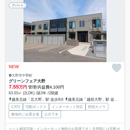
アパート
NEW
大野市中野町
グリーンフェア大野
7.55
万円
管理/共益費4,100円
63.03㎡ (2LDK) /築3年 /2階建
越美北線「北大野」駅 徒歩8分
越美北線「越前大野」駅 徒歩26分
CATV
宅配ボックス
インターネット対応
防犯カメラ
敷地内ごみ置き場
公共下水
ペット相談可能・インターネット無料のお部屋です！共用部には宅配ボ