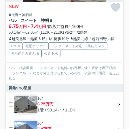
NEW
大野市神明町
ベル スイート 神明Ｂ
6.75
7.4
万円～
万円
管理/共益費4,100円
50.14㎡～62.05㎡ (1LDK～2LDK) /築2年 /2階建
越美北線「越前大野」駅 徒歩10分
越美北線「越前田野」駅 徒歩39分
CATV
宅配ボックス
インターネット対応
防犯カメラ
敷地内ごみ置き場
公共下水
ペット相談可能・インターネット無料のお部屋です！収納は床下収納・
トランクルームなどが備え付けられているので、衣類や日用品...
もっと
見る
募集中の部屋
104
6.75万円
1階 / 50.14㎡ / 1LDK
204