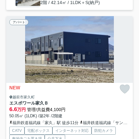
2階 / 42.14㎡ / 1LDK＋S(納戸)
アパート
NEW
越前市家久町
エスポワール家久Ｂ
6.6
万円
管理/共益費4,100円
50.05㎡ (1LDK) /築2年 /2階建
福井鉄道福武線「家久」駅 徒歩11分
福井鉄道福武線「サンドーム西」駅 徒歩25分
CATV
宅配ボックス
インターネット対応
防犯カメラ
敷地内ごみ置き場
公共下水