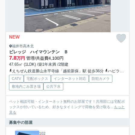
NEW
福井市高木北
ビレッジ ハイマウンテン Ｂ
7.8
万円
管理/共益費4,100円
47.65㎡ (1LDK) /築1年未満 /2階建
えちぜん鉄道勝山永平寺線「越前新保」駅 徒歩36分
ハピラインふくい「森田」駅 徒歩30分
CATV
宅配ボックス
インターネット対応
防犯カメラ
敷地内ごみ置き場
公共下水
ペット相談可能・インターネット無料のお部屋です！共用部には宅配ボ
ックスが付いているため、好きなタイミングで荷物を受け取る...
もっと
見る
募集中の部屋
102