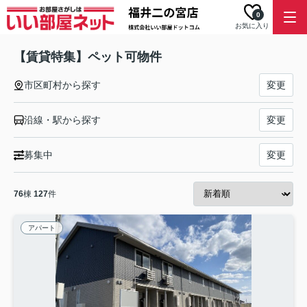
0
お気に入り
【賃貸特集】ペット可物件
市区町村から探す
変更
沿線・駅から探す
変更
募集中
変更
76
棟
127
件
アパート