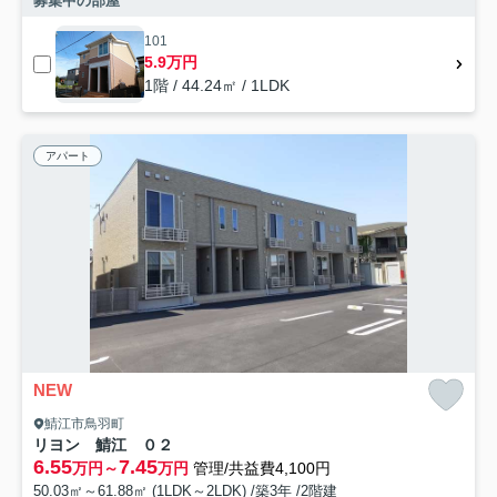
募集中の部屋
101
5.9万円
1階 / 44.24㎡ / 1LDK
アパート
NEW
鯖江市鳥羽町
リヨン 鯖江 ０２
6.55
7.45
万円～
万円
管理/共益費4,100円
50.03㎡～61.88㎡ (1LDK～2LDK) /築3年 /2階建