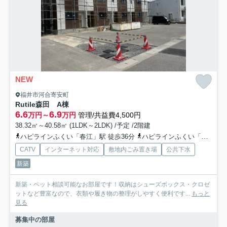
NEW
福井市河合寄安町
Rutile森田 A棟
6.6
6.9
万円～
万円
管理/共益費4,500円
38.32㎡～40.58㎡ (1LDK～2LDK) /予定 /2階建
ハピラインふくい「春江」駅 徒歩36分
ハピラインふくい「森田」駅 徒歩39分
CATV
インターネット対応
敷地内ごみ置き場
公共下水
新築
新築・ペット相談可能なお部屋です！収納はシューズボックス・クロゼ
ットなど豊富なので、衣類や履き物の整理がしやすく便利です...
もっと
見る
募集中の部屋