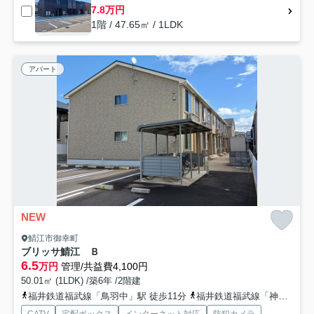
7.8万円
1階 / 47.65㎡ / 1LDK
アパート
NEW
鯖江市御幸町
ブリッサ鯖江 Ｂ
6.5
万円
管理/共益費4,100円
50.01㎡ (1LDK) /築6年 /2階建
福井鉄道福武線「鳥羽中」駅 徒歩11分
福井鉄道福武線「神明」駅 徒歩18分