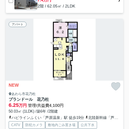
7.4万円
2階 / 62.05㎡ / 2LDK
アパート
NEW
あわら市花乃杜
プランドール 花乃杜
6.25
万円
管理/共益費4,100円
50.03㎡ (1LDK) /築6年 /2階建
ハピラインふくい「芦原温泉」駅 徒歩19分
北陸新幹線「芦原温泉」駅 徒歩22分
CATV
防犯カメラ
敷地内ごみ置き場
公共下水