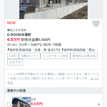
NEW
鯖江市水落町
D-ROOM水落町
6.5
万円
管理/共益費5,500円
42.14㎡ (1LDK＋S(納戸)) /築2年 /2階建
福井鉄道福武線「水落」駅 徒歩17分
福井鉄道福武線「西山公園」駅 徒歩25分
CATV
宅配ボックス
インターネット対応
敷地内ごみ置き場
公共下水
ペットの飼育が可能かどうかを事前にご相談いただけます。家でパソコ
ンを使う人にぜひご検討いただきたいインターネット有りです...
もっと
見る
募集中の部屋
206
6.5万円