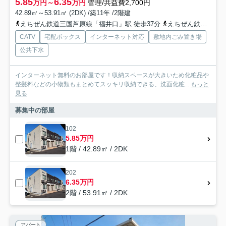
5.85
6.35
万円～
万円
管理/共益費2,700円
42.89㎡～53.91㎡ (2DK) /築11年 /2階建
えちぜん鉄道三国芦原線「福井口」駅 徒歩37分
えちぜん鉄道勝山永平寺線「越前開発」駅 徒歩36分
CATV
宅配ボックス
インターネット対応
敷地内ごみ置き場
公共下水
インターネット無料のお部屋です！収納スペースが大きいため化粧品や
整髪料などの小物類もまとめてスッキリ収納できる、洗面化粧...
もっと
見る
募集中の部屋
102
5.85万円
1階 / 42.89㎡ / 2DK
202
6.35万円
2階 / 53.91㎡ / 2DK
アパート