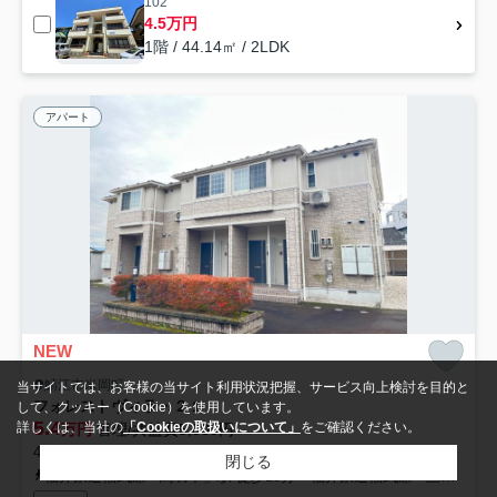
102
4.5万円
1階 / 44.14㎡ / 2LDK
アパート
NEW
鯖江市米岡町
当サイトでは、お客様の当サイト利用状況把握、サービス向上検討を目的と
フォレストヴィラ・２１
して、クッキー（Cookie）を使用しています。
5.4
詳しくは、当社の
「Cookieの取扱いについて」
をご確認ください。
万円
管理/共益費5,000円
44.60㎡ (1LDK) /築17年 /2階建
閉じる
福井鉄道福武線「鳥羽中」駅 徒歩15分
福井鉄道福武線「三十八社」駅 徒歩18分