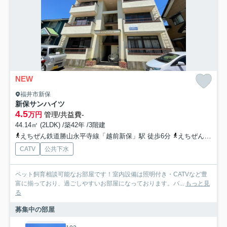
NEW
福井市新保
新保サンハイツ
4.5
万円
管理/共益費-
44.14㎡ (2LDK) /築42年 /3階建
えちぜん鉄道勝山永平寺線「越前新保」駅 徒歩6分
えちぜん鉄道勝山永平寺線「越前開発」駅 徒歩10分
CATV
公共下水
ペット飼育相談可能なお部屋です！室内設備は照明付き・CATVなど豊
富に揃っており、過ごしやすいお部屋になっております。バ...
もっと見
る
募集中の部屋