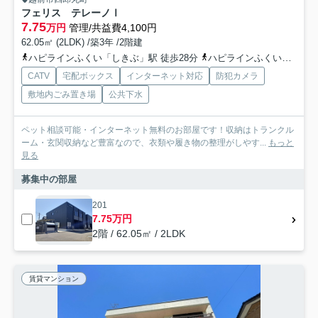
フェリス テレーノⅠ
7.75
万円
管理/共益費4,100円
62.05㎡ (2LDK) /築3年 /2階建
ハピラインふくい「しきぶ」駅 徒歩28分
ハピラインふくい「王子保」駅 徒歩10分
CATV
宅配ボックス
インターネット対応
防犯カメラ
敷地内ごみ置き場
公共下水
ペット相談可能・インターネット無料のお部屋です！収納はトランクル
ーム・玄関収納など豊富なので、衣類や履き物の整理がしやす...
もっと
見る
募集中の部屋
201
7.75万円
2階 / 62.05㎡ / 2LDK
賃貸マンション