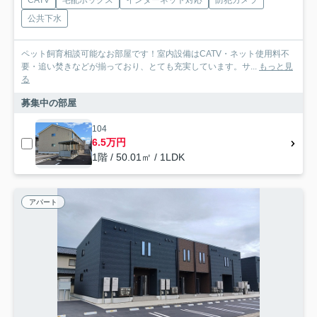
CATV
宅配ボックス
インターネット対応
防犯カメラ
公共下水
ペット飼育相談可能なお部屋です！室内設備はCATV・ネット使用料不
要・追い焚きなどが揃っており、とても充実しています。サ...
もっと見
る
募集中の部屋
104
6.5万円
1階 / 50.01㎡ / 1LDK
アパート