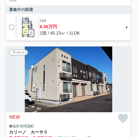
募集中の部屋
104
6.35万円
1階 / 45.23㎡ / 1LDK
アパート
NEW
福井市問屋町
カリーノ カーサⅡ