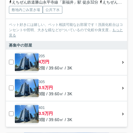
えちぜん鉄道勝山永平寺線「新福井」駅 徒歩32分
えちぜん鉄道三国芦原線「福井口」駅 徒歩33分
敷地内ごみ置き場
公共下水
ペット好きには嬉しい、ペット相談可能なお部屋です！洗面化粧台はコ
ンセントや照明、大きな鏡などがついているので化粧や身支度...
もっと
見る
募集中の部屋
205
4万円
2階 / 39.60㎡ / 3K
305
3.5万円
3階 / 39.60㎡ / 3K
401
3.5万円
3階 / 39.60㎡ / 3K