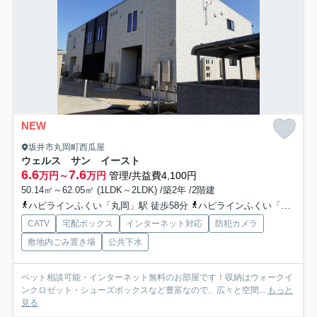
NEW
坂井市丸岡町西瓜屋
ウェルス サン イースト
6.6
7.6
万円～
万円
管理/共益費4,100円
50.14㎡～62.05㎡ (1LDK～2LDK) /築2年 /2階建
ハピラインふくい「丸岡」駅 徒歩58分
ハピラインふくい「春江」駅 徒歩63分
CATV
宅配ボックス
インターネット対応
防犯カメラ
敷地内ごみ置き場
公共下水
ペット相談可能・インターネット無料のお部屋です！収納はウォークイ
ンクロゼット・シューズボックスなど豊富なので、広々と空間...
もっと
見る