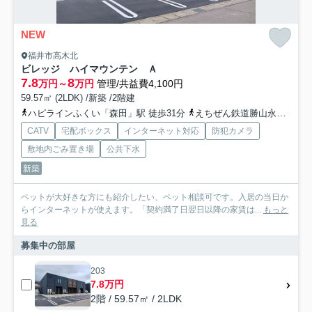
NEW
福井市高木北
ビレッジ ハイマウンテン Ａ
7.8
8
万円～
万円
管理/共益費4,100円
59.57㎡ (2LDK) /新築 /2階建
ハピラインふくい「森田」駅 徒歩31分
えちぜん鉄道勝山永平寺線「越前新保」駅 徒歩35分
CATV
宅配ボックス
インターネット対応
防犯カメラ
敷地内ごみ置き場
公共下水
新築
ペットが大好きな方にも紹介したい、ペット相談可です。入居の当日か
らインターネットが使えます。「契約満了日翌日以降の家賃は...
もっと
見る
募集中の部屋
203
7.8万円
2階 / 59.57㎡ / 2LDK