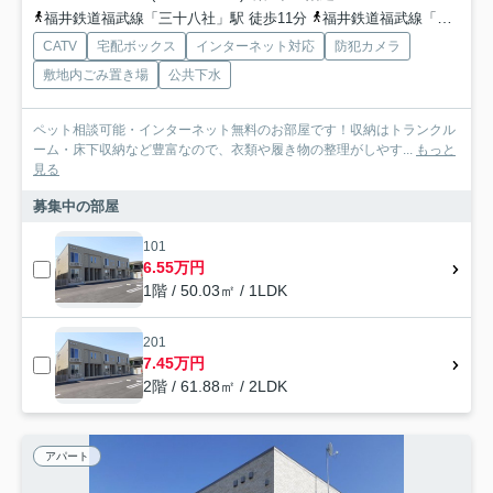
福井鉄道福武線「三十八社」駅 徒歩11分
福井鉄道福武線「泰澄の里」駅 徒歩17分
CATV
宅配ボックス
インターネット対応
防犯カメラ
敷地内ごみ置き場
公共下水
ペット相談可能・インターネット無料のお部屋です！収納はトランクル
ーム・床下収納など豊富なので、衣類や履き物の整理がしやす...
もっと
見る
募集中の部屋
101
6.55万円
1階 / 50.03㎡ / 1LDK
201
7.45万円
2階 / 61.88㎡ / 2LDK
アパート