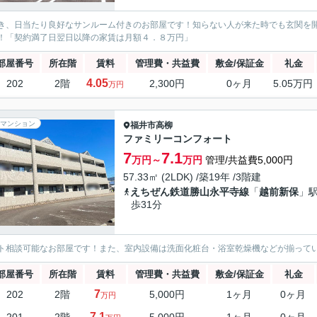
き、日当たり良好なサンルーム付きのお部屋です！知らない人が来た時でも玄関を
！「契約満了日翌日以降の家賃は月額４．８万円」
部屋番号
所在階
賃料
管理費・共益費
敷金/保証金
礼金
4.05
202
2階
2,300円
0ヶ月
5.05万円
万円
マンション
福井市
高柳
ファミリーコンフォート
7
7.1
万円～
万円
管理/共益費5,000円
57.33㎡ (2LDK) /築19年 /3階建
えちぜん鉄道勝山永平寺線
「
越前新保
」駅
歩31分
ト相談可能なお部屋です！また、室内設備は洗面化粧台・浴室乾燥機などが揃って
部屋番号
所在階
賃料
管理費・共益費
敷金/保証金
礼金
7
202
2階
5,000円
1ヶ月
0ヶ月
万円
7.1