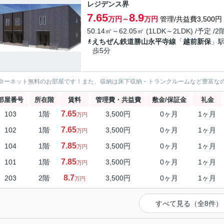
レジデンス界
7.65
8.9
万円～
万円
管理/共益費3,500円
50.14㎡～62.05㎡ (1LDK～2LDK) /予定 /
えちぜん鉄道勝山永平寺線
「
越前新保
」駅
歩5分
ターネット無料のお部屋です！また、収納は床下収納・トランクルームなど豊富な
部屋番号
所在階
賃料
管理費・共益費
敷金/保証金
礼金
7.65
103
1階
3,500円
0ヶ月
1ヶ月
万円
7.65
102
1階
3,500円
0ヶ月
1ヶ月
万円
7.85
104
1階
3,500円
0ヶ月
1ヶ月
万円
7.85
101
1階
3,500円
0ヶ月
1ヶ月
万円
8.7
203
2階
3,500円
0ヶ月
1ヶ月
万円
すべて見る（全8件）