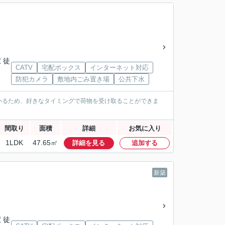
 徒
CATV
宅配ボックス
インターネット対応
防犯カメラ
敷地内ごみ置き場
公共下水
いるため、好きなタイミングで荷物を受け取ることができま
間取り
面積
詳細
お気に入り
1LDK
47.65㎡
詳細を見る
追加する
新築
 徒