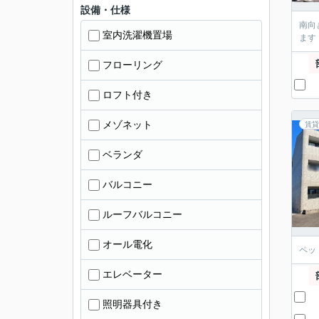
設備・仕様
南向
室内洗濯機置場
ます
フローリング
ロフト付き
メゾネット
賃貸
ベランダ
バルコニー
ルーフバルコニー
オール電化
ペッ
エレベーター
照明器具付き