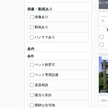
画像・動画あり
画像あり
ペッ
円」
動画あり
パノラマあり
条件
条件
アパ
ペット飼育可
ペット専用設備
楽器相談
陽当り良好
南向
閑静な住宅地