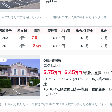
歩35分
トが大好きな方にも紹介したい、ペット相談可です。入居の当日からインターネッ
部屋番号
所在階
賃料
管理費・共益費
敷金/保証金
礼金
7.8
203
2階
4,100円
0ヶ月
1ヶ月
万円
8
201
2階
4,100円
0ヶ月
1ヶ月
万円
ート
福井市
開発
エクセルⅠ
5.75
6.45
万円～
万円
管理/共益費2,000
51.79㎡～67.64㎡ (2LDK～3LDK) /築28年 
建
えちぜん鉄道勝山永平寺線
「
越前新保
」駅
歩12分
き、日当たり良好なテラス付きのお部屋です！身支度に必要となる様々なアイテム