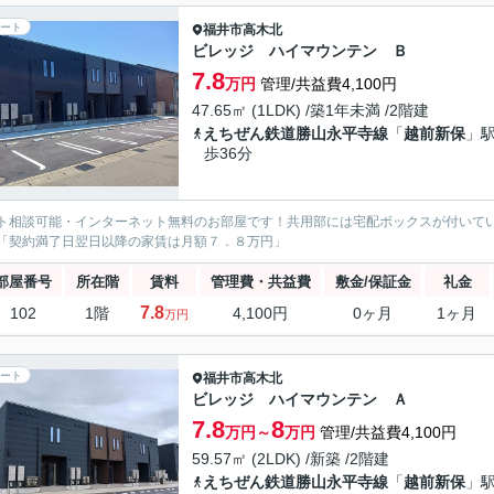
ート
福井市
高木北
ビレッジ ハイマウンテン Ｂ
7.8
万円
管理/共益費4,100円
47.65㎡ (1LDK) /築1年未満 /2階建
えちぜん鉄道勝山永平寺線
「
越前新保
」駅
歩36分
ト相談可能・インターネット無料のお部屋です！共用部には宅配ボックスが付いて
「契約満了日翌日以降の家賃は月額７．８万円」
部屋番号
所在階
賃料
管理費・共益費
敷金/保証金
礼金
7.8
102
1階
4,100円
0ヶ月
1ヶ月
万円
ート
福井市
高木北
ビレッジ ハイマウンテン Ａ
7.8
8
万円～
万円
管理/共益費4,100円
59.57㎡ (2LDK) /新築 /2階建
えちぜん鉄道勝山永平寺線
「
越前新保
」駅