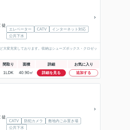
 徒
エレベーター
CATV
インターネット対応
公共下水
など大変充実しております。収納はシューズボックス・クロゼッ
間取り
面積
詳細
お気に入り
1LDK
40.90㎡
詳細を見る
追加する
 徒
CATV
防犯カメラ
敷地内ごみ置き場
公共下水