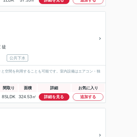
2LDK
57.33㎡
詳細を見る
追加する
 徒
公共下水
々と空間を利用することも可能です。室内設備はエアコン・独
間取り
面積
詳細
お気に入り
8SLDK
324.53㎡
詳細を見る
追加する