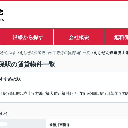
沿線から探す
会社概要
無料
えちぜん鉄道勝山
駅から探す
えちぜん鉄道勝山永平寺線の賃貸物件一覧
保駅の賃貸物件一覧
すすめの駅
江駅
/
森田駅
/
赤十字前駅
/
福大前西福井駅
/
足羽山公園口駅
/
日華化学前
42
件
ート
福井市
新保