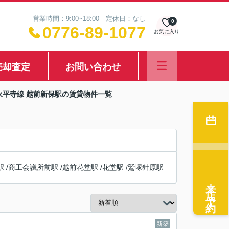
営業時間：9:00~18:00 定休日：なし
0
0776-89-1077
お気に入り
売却査定
お問い合わせ
永平寺線 越前新保駅の賃貸物件一覧
駅
/
商工会議所前駅
/
越前花堂駅
/
花堂駅
/
鷲塚針原駅
来店予約
新築