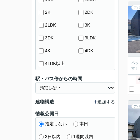
アパ
2K
2DK
2LDK
3K
3DK
3LDK
4K
4DK
ペッ
4LDK以上
す！
駅・バス停からの時間
建物構造
追加する
アパ
情報公開日
指定しない
本日
3日以内
1週間以内