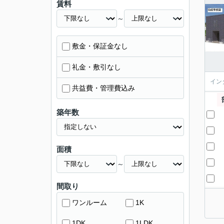
賃料
～
敷金・保証金なし
礼金・敷引なし
イン
共益費・管理費込み
築年数
面積
～
間取り
ワンルーム
1K
1DK
1LDK