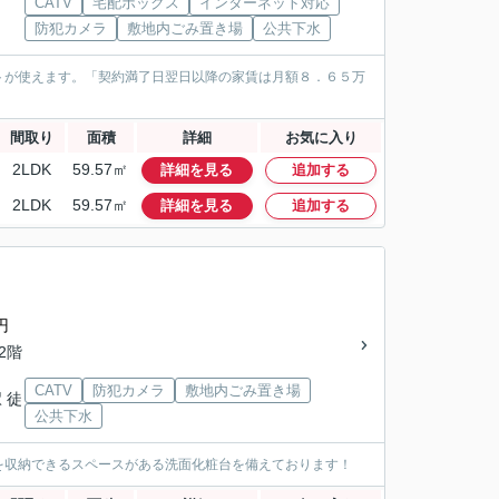
CATV
宅配ボックス
インターネット対応
防犯カメラ
敷地内ごみ置き場
公共下水
トが使えます。「契約満了日翌日以降の家賃は月額８．６５万
間取り
面積
詳細
お気に入り
2LDK
59.57㎡
詳細を見る
追加する
2LDK
59.57㎡
詳細を見る
追加する
円
/2階
CATV
防犯カメラ
敷地内ごみ置き場
 徒
公共下水
を収納できるスペースがある洗面化粧台を備えております！