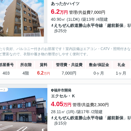
あったかハイツ
6.2
万円
管理/共益費7,000円
40.90㎡ (1LDK) /築13年 /4階建
えちぜん鉄道勝山永平寺線
「
越前新保
」駅
歩25分
たり良好、バルコニー付きのお部屋です！室内設備はエアコン・CATV・照明付き
ど豊富なので、衣類や履き物の整理がしやすく便利です。
部屋番号
所在階
賃料
管理費・共益費
敷金/保証金
礼金
6.2
403
4階
7,000円
0ヶ月
1ヶ月
万円
ート
福井市
開発
エクセル・Ｋ
4.05
万円
管理/共益費2,300円
28.11㎡ (1R) /築17年 /2階建
えちぜん鉄道勝山永平寺線
「
越前新保
」駅
歩15分