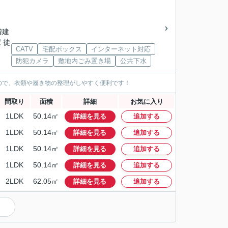
2階建
 徒
CATV
宅配ボックス
インターネット対応
防犯カメラ
敷地内ごみ置き場
公共下水
ので、衣類や履き物の整理がしやすく便利です！
間取り
面積
詳細
お気に入り
1LDK
50.14㎡
詳細を見る
追加する
1LDK
50.14㎡
詳細を見る
追加する
1LDK
50.14㎡
詳細を見る
追加する
1LDK
50.14㎡
詳細を見る
追加する
2LDK
62.05㎡
詳細を見る
追加する