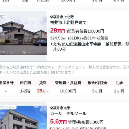
201
2階
5,000円
1ヶ月
0ヶ月
万円
建て
福井市
上北野
福井市上北野戸建て
29
万円
管理/共益費10,000円
324.53㎡ (8LDK) /築31年 /2階建
えちぜん鉄道勝山永平寺線
「
越前新保
」駅
歩30分
用でもご利用頂けます！収納はウォークインクロゼット・押入など豊富なので、広
キッチンなど充実した設備を備え付けています！
部屋番号
所在階
賃料
管理費・共益費
敷金/保証金
礼金
29
-
1-2階
10,000円
3ヶ月
1ヶ月
万円
マンション
福井市
大東
カーサ デルソール
5.6
万円
管理/共益費3,000円