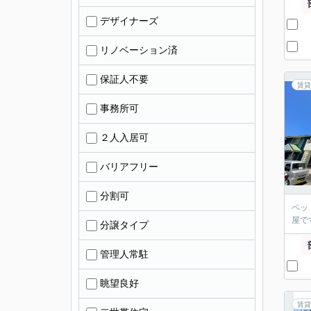
デザイナーズ
リノベーション済
保証人不要
賃貸
事務所可
２人入居可
バリアフリー
分割可
ペッ
屋で
分譲タイプ
管理人常駐
眺望良好
賃貸