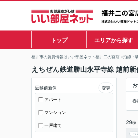
トップ
エリアから探す
福井市の賃貸情報はいい部屋ネット福井二の宮店
沿線・
えちぜん鉄道勝山永平寺線 越前新
お
越前新保
変更
アパート
春
マンション
29
棟
一戸建て
アパ