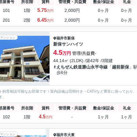
部屋番号
所在階
賃料
管理費・共益費
敷金/保証金
礼金
5.75
101
1階
2,000円
0ヶ月
0ヶ月
万円
6.45
201
2階
2,000円
0ヶ月
0ヶ月
万円
マンション
福井市
新保
新保サンハイツ
4.5
万円
管理/共益費-
44.14㎡ (2LDK) /築42年 /3階建
えちぜん鉄道勝山永平寺線
「
越前新保
」駅
歩6分
ト飼育相談可能なお部屋です！室内設備は照明付き・CATVなど豊富に揃っており
す。
部屋番号
所在階
賃料
管理費・共益費
敷金/保証金
礼金
4.5
102
1階
-
1ヶ月
1ヶ月
万円
マンション
福井市
大東