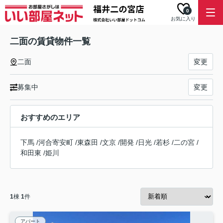
0
お気に入り
二面の賃貸物件一覧
二面
変更
募集中
変更
おすすめのエリア
下馬
/
河合寄安町
/
東森田
/
文京
/
開発
/
日光
/
若杉
/
二の宮
/
和田東
/
姫川
1
棟
1
件
アパート