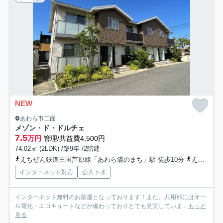
NEW
あわら市二面
メゾン・ド・ドルチェ
7.5
万円
管理/共益費4,500円
74.02㎡ (2LDK) /築9年 /2階建
えちぜん鉄道三国芦原線「あわら湯のまち」駅 徒歩10分
えちぜん鉄道三国芦原線「番田」駅 徒歩26分
インターネット対応
公共下水
インターネット無料のお部屋となっております！また、共用部にはオー
ル電化・エコキュートなどが備わっておりとても充実していま...
もっと
見る