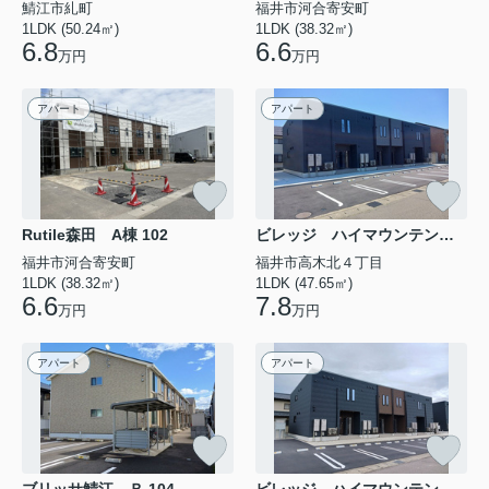
鯖江市糺町
福井市河合寄安町
1LDK (50.24㎡)
1LDK (38.32㎡)
6.8
6.6
万円
万円
アパート
アパート
Rutile森田 A棟 102
ビレッジ ハイマウンテン Ｂ 102
福井市河合寄安町
福井市高木北４丁目
1LDK (38.32㎡)
1LDK (47.65㎡)
6.6
7.8
万円
万円
アパート
アパート