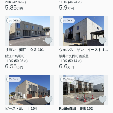
県福井市経田１丁目にある賃貸共同
2DK (42.89㎡)
1LDK (44.24㎡)
住宅です。グランデール（スーパー
5.85
5.9
万円
万円
マーケット）、●インターネット...
アパート
アパート
リヨン 鯖江 ０２ 101
ウェルス サン イースト 101
鯖江市鳥羽町
坂井市丸岡町西瓜屋
1LDK (50.03㎡)
1LDK (50.14㎡)
6.55
6.6
万円
万円
アパート
アパート
ピース・糺 Ⅰ 104
Rutile森田 B棟 102