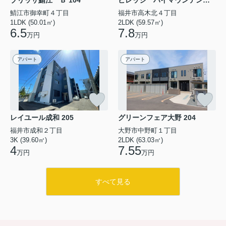
ブリッサ鯖江 Ｂ 104
ビレッジ ハイマウンテン Ａ 203
鯖江市御幸町４丁目
福井市高木北４丁目
1LDK (50.01㎡)
2LDK (59.57㎡)
6.5
7.8
万円
万円
アパート
アパート
レイユール成和 205
グリーンフェア大野 204
福井市成和２丁目
大野市中野町１丁目
3K (39.60㎡)
2LDK (63.03㎡)
4
7.55
万円
万円
すべて見る