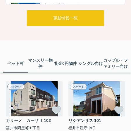
新築賃貸募集のお知らせ
いい部屋ネット二の宮です！●新築賃
貸物件に住んだことありますか？観
更新情報一覧
るだけ聞くだけOK 電話0776-89-
1077新築賃貸物件募集⇐ここをクリ
ックしてね♪●シャンテ経田Ⅰ、Ⅱ
は、福井市経田１丁目にある...
2025.08.03
経田1丁目の新築賃貸募集のお知らせ
マンスリー物
カップル・フ
ペット可
礼金0円物件
シングル向け
いい部屋ネット二の宮です！●新築賃
件
ァミリー向け
貸物件に住んだことありますか？観
るだけ聞くだけOK 電話0776-89-
1077(^^♪経田1丁目新築賃貸物件募集
⇐ここをクリックしてね♪●シャンテ
アパート
アパート
経田は、福井市経田...
2025.08.03
経田1丁目の新築賃貸募集のお知らせ
いい部屋ネット二の宮です！経田1丁
カリーノ カーサⅡ 102
リシアンサス 101
目新築賃貸物件募集(^^♪⇐ここをクリ
ックしてね♪●シャンテ経田は、福井
福井市問屋町１丁目
福井市江守中町