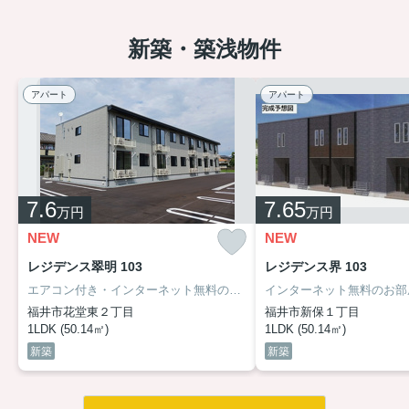
新築・築浅物件
アパート
アパート
7.6
7.65
万円
万円
NEW
NEW
レジデンス翠明 103
レジデンス界 103
エアコン付き・インターネット無料のお部屋です！室内設備は洗面化粧台・浴室乾燥機など豊富に揃っており、過ごしやすいお部屋になっております。【家賃10％割引キャンペーン対象】契約開始日より23か月間、月額家賃68400円でご入居いただけます。（家賃のみ対象）
福井市花堂東２丁目
福井市新保１丁目
1LDK (50.14㎡)
1LDK (50.14㎡)
新築
新築