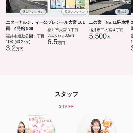
賃貸マンション
賃貸マンション
駐車場
エターナルシティー公
プレジール大宮 101
二の宮 No.11駐車場
園 4号館 506
福井市大宮３丁目
福井市二の宮４丁目
5,500
3LDK (75.00㎡)
福井市運動公園１丁目
円
6.5
1DK (40.27㎡)
1
万円
3.2
万円
スタッフ
STAFF