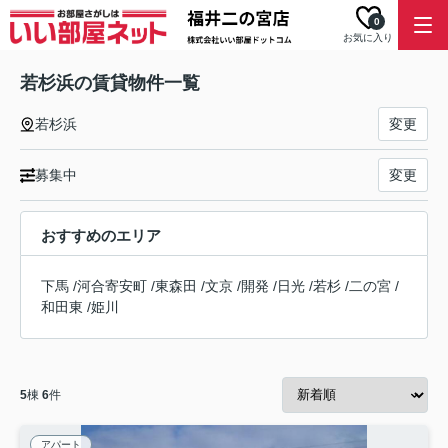
0
お気に入り
若杉浜の賃貸物件一覧
若杉浜
変更
募集中
変更
おすすめのエリア
下馬
/
河合寄安町
/
東森田
/
文京
/
開発
/
日光
/
若杉
/
二の宮
/
和田東
/
姫川
5
棟
6
件
アパート