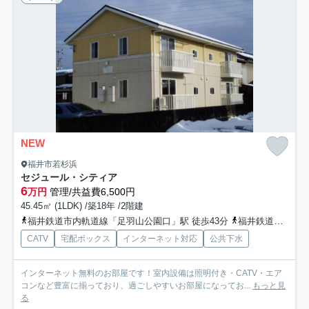
NEW
福井市若杉浜
セジュール・シティア
6
万円
管理/共益費6,500円
45.45㎡ (1LDK) /築18年 /2階建
福井鉄道市内軌道線「足羽山公園口」駅 徒歩43分
福井鉄道市内軌道線「商工会議所前」駅 徒歩43分
CATV
宅配ボックス
インターネット対応
公共下水
インターネット無料のお部屋です！室内設備は照明付き・CATV・エア
コンなど豊富に揃っており、過ごしやすいお部屋になってお...
もっと見
る