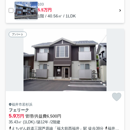
103
5.5万円
1階 / 40.56㎡ / 1LDK
アパート
福井市若杉浜
フェリーク
5.9
万円
管理/共益費6,500円
35.43㎡ (1LDK) /築12年 /2階建
えちぜん鉄道三国芦原線「福大前西福井」駅 徒歩38分
福井鉄道市内軌道線「足羽山公園口」駅 徒歩40分