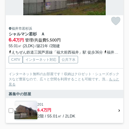
福井市若杉浜
シャルマン若杉 Ａ
6.4
万円
管理/共益費5,500円
55.01㎡ (2LDK) /築21年 /2階建
えちぜん鉄道三国芦原線「福大前西福井」駅 徒歩36分
福井鉄道市内軌道線「足羽山公園口」駅 徒歩38分
CATV
インターネット対応
公共下水
インターネット無料のお部屋です！収納はクロゼット・シューズボック
スなど豊富なので、広々と空間を利用することも可能です。洗...
もっと
見る
募集中の部屋
201
6.4万円
2階 / 55.01㎡ / 2LDK