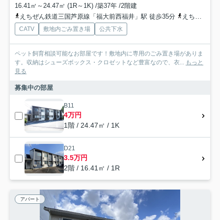
16.41㎡～24.47㎡ (1R～1K) /築37年 /2階建
えちぜん鉄道三国芦原線「福大前西福井」駅 徒歩35分
えちぜん鉄道三国芦原線「日華化学前」駅 徒歩37分
CATV
敷地内ごみ置き場
公共下水
ペット飼育相談可能なお部屋です！敷地内に専用のごみ置き場がありま
す。収納はシューズボックス・クロゼットなど豊富なので、衣...
もっと
見る
募集中の部屋
B11
4万円
1階 / 24.47㎡ / 1K
D21
3.5万円
2階 / 16.41㎡ / 1R
アパート