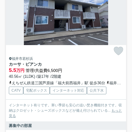
福井市若杉浜
カーサ・ビアンカ
5.5
万円
管理/共益費6,500円
40.56㎡ (1LDK) /築17年 /2階建
えちぜん鉄道三国芦原線「福大前西福井」駅 徒歩36分
福井鉄道市内軌道線「足羽山公園口」駅 徒歩39分
CATV
宅配ボックス
インターネット対応
公共下水
インターネット有りです。寒い季節も安心の追い焚き機能付きです。収
納はクロゼット・シューズボックスなどが備え付けられている...
もっと
見る
募集中の部屋