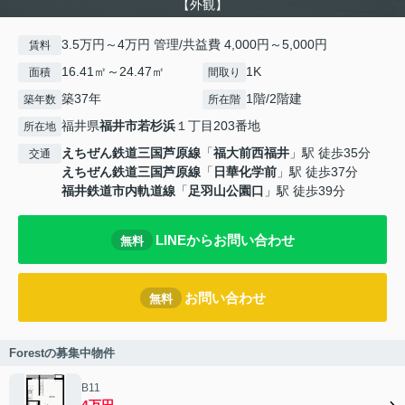
【外観】
3.5万円～4万円 管理/共益費 4,000円～5,000円
賃料
16.41㎡～24.47㎡
1K
面積
間取り
築37年
1階/2階建
築年数
所在階
福井県
福井市
若杉浜
１丁目203番地
所在地
えちぜん鉄道三国芦原線
「
福大前西福井
」駅 徒歩35分
交通
えちぜん鉄道三国芦原線
「
日華化学前
」駅 徒歩37分
福井鉄道市内軌道線
「
足羽山公園口
」駅 徒歩39分
LINEからお問い合わせ
無料
お問い合わせ
無料
Forestの募集中物件
B11
4万円