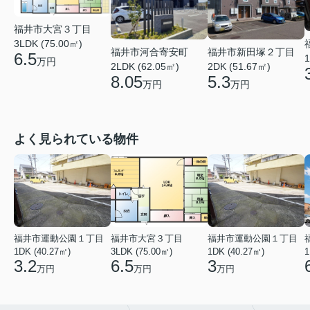
福井市大宮３丁目
3LDK (75.00㎡)
福井市河合寄安町
福井市新田塚２丁目
6.5
1
万円
2LDK (62.05㎡)
2DK (51.67㎡)
8.05
5.3
万円
万円
よく見られている物件
福井市運動公園１丁目
福井市大宮３丁目
福井市運動公園１丁目
1DK (40.27㎡)
3LDK (75.00㎡)
1DK (40.27㎡)
1
3.2
6.5
3
万円
万円
万円