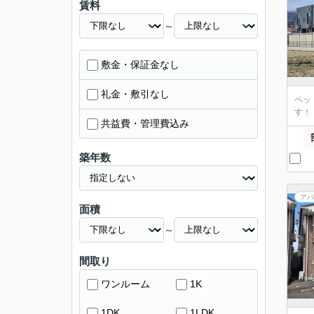
賃料
～
敷金・保証金なし
礼金・敷引なし
ペッ
す！
共益費・管理費込み
築年数
アパ
面積
～
間取り
ワンルーム
1K
1DK
1LDK