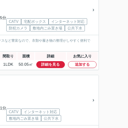
5分
CATV
宅配ボックス
インターネット対応
防犯カメラ
敷地内ごみ置き場
公共下水
クスなど豊富なので、衣類や履き物の整理がしやすく便利で
間取り
面積
詳細
お気に入り
1LDK
50.05㎡
詳細を見る
追加する
1分
CATV
インターネット対応
敷地内ごみ置き場
公共下水