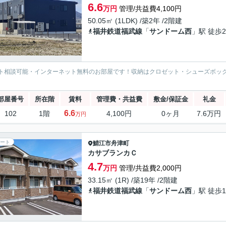
6.6
万円
管理/共益費4,100円
50.05㎡ (1LDK) /築2年 /2階建
福井鉄道福武線
「
サンドーム西
」駅 徒歩2
ト相談可能・インターネット無料のお部屋です！収納はクロゼット・シューズボッ
部屋番号
所在階
賃料
管理費・共益費
敷金/保証金
礼金
6.6
102
1階
4,100円
0ヶ月
7.6万円
万円
ート
鯖江市
舟津町
カサブランカＣ
4.7
万円
管理/共益費2,000円
33.15㎡ (1R) /築19年 /2階建
福井鉄道福武線
「
サンドーム西
」駅 徒歩1