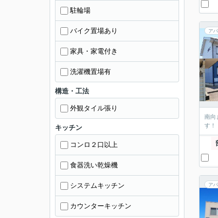
駐輪場
バイク置場あり
アパ
家具・家電付き
洗濯機置場有
構造・工法
外観タイル張り
南向
す！
キッチン
コンロ２口以上
食器洗い乾燥機
システムキッチン
アパ
カウンターキッチン