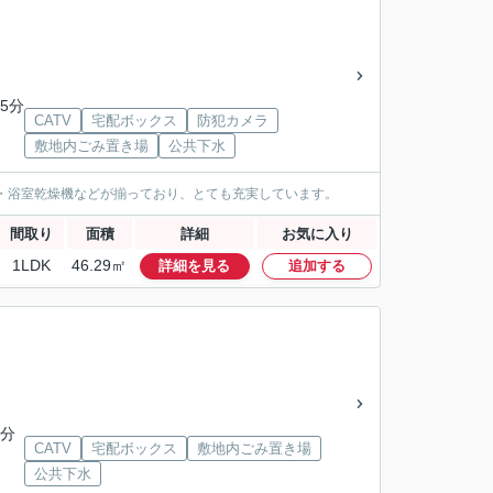
5分
CATV
宅配ボックス
防犯カメラ
敷地内ごみ置き場
公共下水
・浴室乾燥機などが揃っており、とても充実しています。
間取り
面積
詳細
お気に入り
1LDK
46.29㎡
詳細を見る
追加する
9分
CATV
宅配ボックス
敷地内ごみ置き場
公共下水