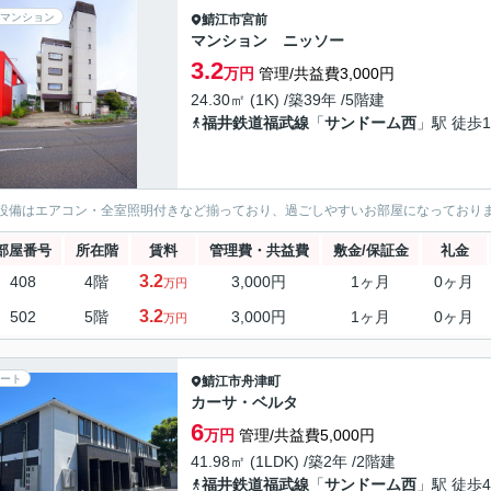
マンション
鯖江市
宮前
マンション ニッソー
3.2
万円
管理/共益費3,000円
24.30㎡ (1K) /築39年 /5階建
福井鉄道福武線
「
サンドーム西
」駅 徒歩1
設備はエアコン・全室照明付きなど揃っており、過ごしやすいお部屋になっており
部屋番号
所在階
賃料
管理費・共益費
敷金/保証金
礼金
3.2
408
4階
3,000円
1ヶ月
0ヶ月
万円
3.2
502
5階
3,000円
1ヶ月
0ヶ月
万円
ート
鯖江市
舟津町
カーサ・ベルタ
6
万円
管理/共益費5,000円
41.98㎡ (1LDK) /築2年 /2階建
福井鉄道福武線
「
サンドーム西
」駅 徒歩