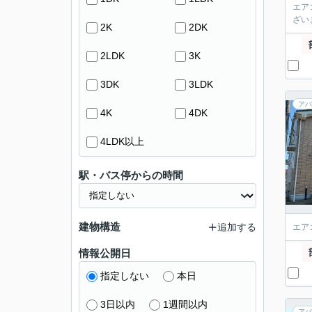
エア
ざい
2K
2DK
2LDK
3K
3DK
3LDK
アパ
4K
4DK
4LDK以上
駅・バス停からの時間
建物構造
追加する
エア
情報公開日
指定しない
本日
3日以内
1週間以内
アパ