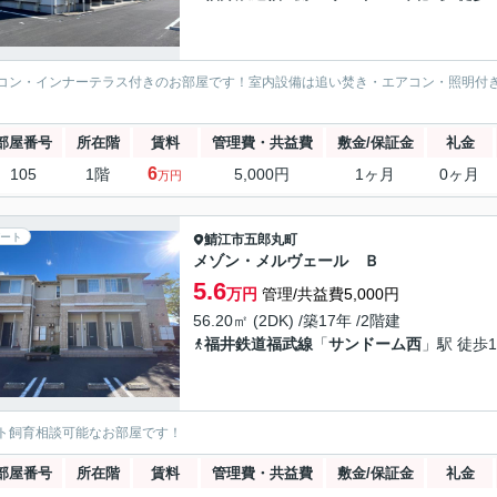
コン・インナーテラス付きのお部屋です！室内設備は追い焚き・エアコン・照明付
部屋番号
所在階
賃料
管理費・共益費
敷金/保証金
礼金
6
105
1階
5,000円
1ヶ月
0ヶ月
万円
ート
鯖江市
五郎丸町
メゾン・メルヴェール Ｂ
5.6
万円
管理/共益費5,000円
56.20㎡ (2DK) /築17年 /2階建
福井鉄道福武線
「
サンドーム西
」駅 徒歩1
ト飼育相談可能なお部屋です！
部屋番号
所在階
賃料
管理費・共益費
敷金/保証金
礼金