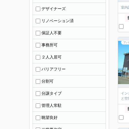
室内
デザイナーズ
リノベーション済
保証人不要
アパ
事務所可
２人入居可
バリアフリー
分割可
分譲タイプ
イン
と空
管理人常駐
眺望良好