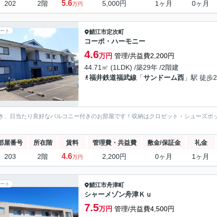
5.6
202
2階
5,000円
1ヶ月
0ヶ月
万円
ート
鯖江市
定次町
コーポ・ハーモニー
4.6
万円
管理/共益費2,200円
44.71㎡ (1LDK) /築29年 /2階建
福井鉄道福武線
「
サンドーム西
」駅 徒歩2
き、日当たり良好なバルコニー付きのお部屋です！収納はクロゼット・シューズボ
部屋番号
所在階
賃料
管理費・共益費
敷金/保証金
礼金
4.6
203
2階
2,200円
0ヶ月
1ヶ月
万円
ート
鯖江市
舟津町
シャーメゾン舟津Ｋｕ
7.5
万円
管理/共益費4,500円