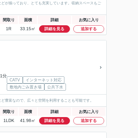
などが揃っており、とても充実しています。収納スペースもご
間取り
面積
詳細
お気に入り
1R
33.15㎡
詳細を見る
追加する
1分
CATV
インターネット対応
敷地内ごみ置き場
公共下水
など豊富なので、広々と空間を利用することも可能です。
間取り
面積
詳細
お気に入り
1LDK
41.98㎡
詳細を見る
追加する