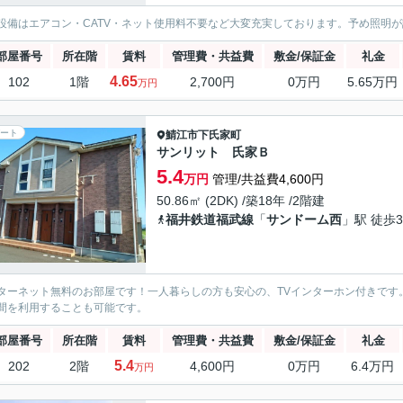
設備はエアコン・CATV・ネット使用料不要など大変充実しております。予め照明
部屋番号
所在階
賃料
管理費・共益費
敷金/保証金
礼金
4.65
102
1階
2,700円
0万円
5.65万円
万円
ート
鯖江市
下氏家町
サンリット 氏家Ｂ
5.4
万円
管理/共益費4,600円
50.86㎡ (2DK) /築18年 /2階建
福井鉄道福武線
「
サンドーム西
」駅 徒歩3
ターネット無料のお部屋です！一人暮らしの方も安心の、TVインターホン付きです
間を利用することも可能です。
部屋番号
所在階
賃料
管理費・共益費
敷金/保証金
礼金
5.4
202
2階
4,600円
0万円
6.4万円
万円