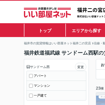
トップ
エリアから探す
福井市の賃貸情報はいい部屋ネット福井二の宮店
沿線・
福井鉄道福武線 サンドーム西駅の
お
サンドーム西
変更
アパート
マンション
23
棟
一戸建て
アパ