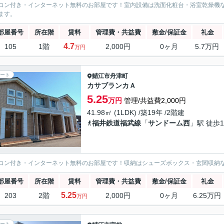
コン付き・インターネット無料のお部屋です！室内設備は洗面化粧台・浴室乾燥機
ます。
部屋番号
所在階
賃料
管理費・共益費
敷金/保証金
礼金
4.7
105
1階
2,000円
0ヶ月
5.7万円
万円
ート
鯖江市
舟津町
カサブランカＡ
5.25
万円
管理/共益費2,000円
41.98㎡ (1LDK) /築19年 /2階建
福井鉄道福武線
「
サンドーム西
」駅 徒歩1
コン付き・インターネット無料のお部屋です！収納はシューズボックス・玄関収納
部屋番号
所在階
賃料
管理費・共益費
敷金/保証金
礼金
5.25
203
2階
2,000円
0ヶ月
6.25万円
万円
ート