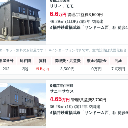
鯖江市
宮前
リリィ．モモ
6.6
万円
管理/共益費3,500円
46.29㎡ (1LDK) /築3年 /2階建
福井鉄道福武線
「
サンドーム西
」駅 徒歩1
ターネット無料のお部屋です！TVインターフォン付きです。室内設備は洗面化粧台
部屋番号
所在階
賃料
管理費・共益費
敷金/保証金
礼金
6.6
202
2階
3,500円
0万円
7.6万円
万円
ート
鯖江市
住吉町
サニーサウス
4.65
万円
管理/共益費2,700円
36.28㎡ (1K) /築12年 /2階建
福井鉄道福武線
「
サンドーム西
」駅 徒歩