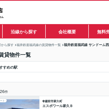
沿線から探す
会社概要
無料
福井鉄道福武線 サンドーム
駅から探す
福井鉄道福武線の賃貸物件一覧
賃貸物件一覧
すすめの駅
26
件
ート
越前市
家久町
エスポワール家久Ｂ