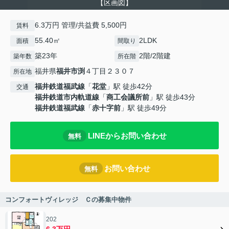
【区画図】
6.3万円 管理/共益費 5,500円
賃料
55.40㎡
2LDK
面積
間取り
築23年
2階/2階建
築年数
所在階
福井県
福井市
渕
４丁目２３０７
所在地
福井鉄道福武線
「
花堂
」駅 徒歩42分
交通
福井鉄道市内軌道線
「
商工会議所前
」駅 徒歩43分
福井鉄道福武線
「
赤十字前
」駅 徒歩49分
LINEからお問い合わせ
無料
お問い合わせ
無料
コンフォートヴィレッジ Ｃの募集中物件
202
6.3万円