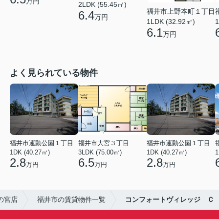
万円
2LDK (55.45㎡)
福井市上野本町１丁目
6.4
万円
1LDK (32.92㎡)
1
6.1
万円
よく見られている物件
福井市運動公園１丁目
福井市大宮３丁目
福井市運動公園１丁目
1DK (40.27㎡)
3LDK (75.00㎡)
1DK (40.27㎡)
1
2.8
6.5
2.8
万円
万円
万円
の宮店
福井市の賃貸物件一覧
コンフォートヴィレッジ Ｃ