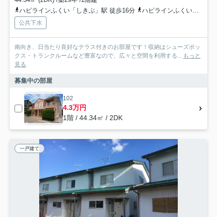
ハピラインふくい「しきぶ」駅 徒歩16分
ハピラインふくい「王子保」駅 徒歩18分
公共下水
南向き、日当たり良好なテラス付きのお部屋です！収納はシューズボッ
クス・トランクルームなど豊富なので、広々と空間を利用する...
もっと
見る
募集中の部屋
102
4.3万円
1階 / 44.34㎡ / 2DK
一戸建て