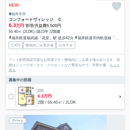
NEW
福井市渕
コンフォートヴィレッジ Ｃ
6.3
万円
管理/共益費5,500円
55.40㎡ (2LDK) /築23年 /2階建
福井鉄道福武線「花堂」駅 徒歩42分
福井鉄道市内軌道線「商工会議所前」駅 徒歩43分
CATV
敷地内ごみ置き場
公共下水
ペット飼育相談可能なお部屋です！敷地内にごみ置き場があります。収
納はシューズボックス・クロゼットなど豊富なので、衣類や履...
もっと
見る
募集中の部屋
202
6.3万円
2階 / 55.40㎡ / 2LDK
アパート