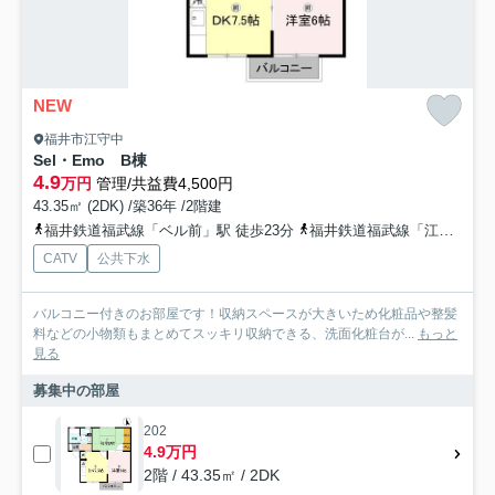
NEW
福井市江守中
Sel・Emo B棟
4.9
万円
管理/共益費4,500円
43.35㎡ (2DK) /築36年 /2階建
福井鉄道福武線「ベル前」駅 徒歩23分
福井鉄道福武線「江端」駅 徒歩28分
CATV
公共下水
バルコニー付きのお部屋です！収納スペースが大きいため化粧品や整髪
料などの小物類もまとめてスッキリ収納できる、洗面化粧台が...
もっと
見る
募集中の部屋
202
4.9万円
2階 / 43.35㎡ / 2DK