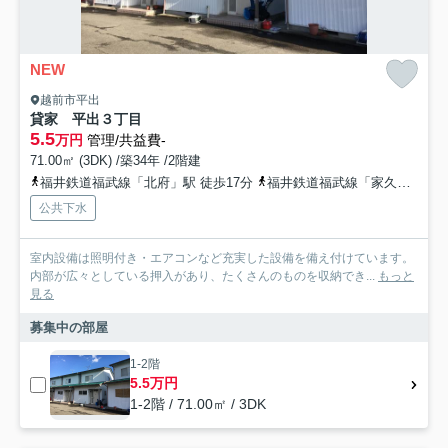
NEW
越前市平出
貸家 平出３丁目
5.5
万円
管理/共益費-
71.00㎡ (3DK) /築34年 /2階建
福井鉄道福武線「北府」駅 徒歩17分
福井鉄道福武線「家久」駅 徒歩23分
公共下水
室内設備は照明付き・エアコンなど充実した設備を備え付けています。
内部が広々としている押入があり、たくさんのものを収納でき...
もっと
見る
募集中の部屋
1-2階
5.5万円
1-2階 / 71.00㎡ / 3DK