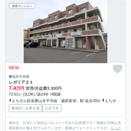
賃貸マンション
NEW
福井市高柳
レガリア２１
7.4
万円
管理/共益費3,300円
73.63㎡ (3LDK) /築24年 /4階建
えちぜん鉄道勝山永平寺線「越前新保」駅 徒歩28分
えちぜん鉄道勝山永平寺線「越前開発」駅 徒歩29分
敷地内ごみ置き場
公共下水
南向き、日当たり良好なバルコニー付きのお部屋です！収納も可能な洗
面化粧台が備え付けられています。収納はウォークインクロゼ...
もっと