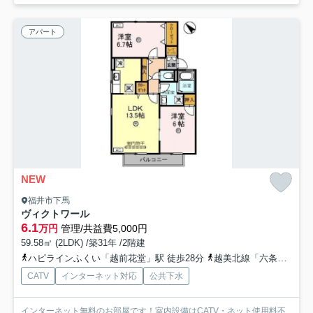
アパート
NEW
福井市下馬
ヴィクトワール
6.1
万円
管理/共益費5,000円
59.58㎡ (2LDK) /築31年 /2階建
ハピラインふくい「越前花堂」駅 徒歩28分
越美北線「六条」駅 徒歩30分
CATV
インターネット対応
公共下水
インターネット無料のお部屋です！室内設備はCATV・ネット使用料不