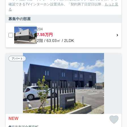
確認できるTVインターホン設置済み。「契約満了日翌日以降...
もっと見
る
募集中の部屋
204
7.55万円
2階 / 63.03㎡ / 2LDK
アパート
NEW