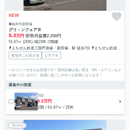
NEW
福井市新田塚
グリ－ンフェアⅢ
5.3
万円
管理/共益費2,200円
51.67㎡ (2DK) /築23年 /2階建
えちぜん鉄道三国芦原線「新田塚」駅 徒歩7分
えちぜん鉄道三国芦原線「中角」駅 徒歩16分
敷地内ごみ置き場
公共下水
バルコニー付きのお部屋です！室内設備は追い焚き・BS・エアコンなど
が揃っているので、快適に過ごしやすいお部屋になります！
募集中の部屋
202
5.3万円
2階 / 51.67㎡ / 2DK
アパート