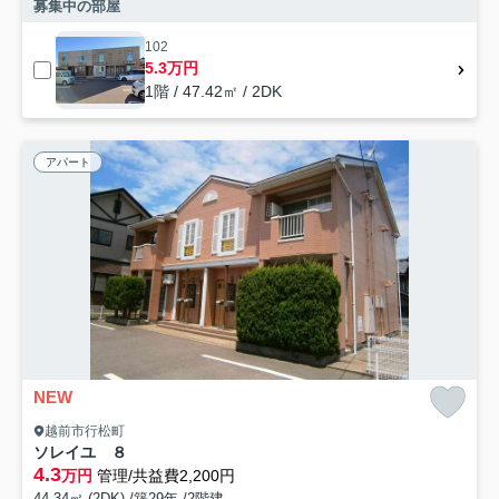
募集中の部屋
102
5.3万円
1階 / 47.42㎡ / 2DK
アパート
NEW
越前市行松町
ソレイユ ８
4.3
万円
管理/共益費2,200円
44.34㎡ (2DK) /築29年 /2階建