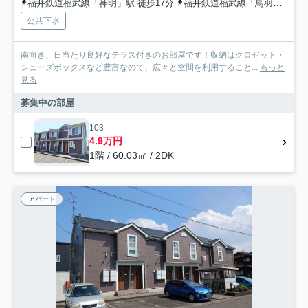
福井鉄道福武線「神明」駅 徒歩17分
福井鉄道福武線「鳥羽中」駅 徒歩29分
公共下水
南向き、日当たり良好なテラス付きのお部屋です！収納はクロゼット・
シューズボックスなど豊富なので、広々と空間を利用すること...
もっと
見る
募集中の部屋
103
4.9万円
1階 / 60.03㎡ / 2DK
アパート