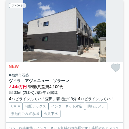
アパート
NEW
福井市石盛
ヴィラ アヴェニュー ソラーレ
7.55
万円
管理/共益費4,100円
63.03㎡ (2LDK) /築3年 /2階建
ハピラインふくい「森田」駅 徒歩19分
ハピラインふくい「春江」駅 徒歩25分
CATV
宅配ボックス
インターネット対応
防犯カメラ
敷地内ごみ置き場
公共下水
ペット相談可能・インターネット無料のお部屋です！訪問者をカメラで