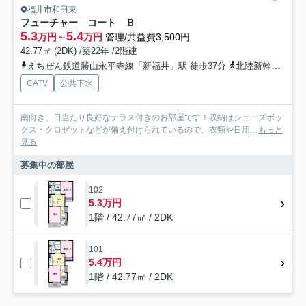
福井市和田東
フューチャー コート Ｂ
5.3
5.4
万円～
万円
管理/共益費3,500円
42.77㎡ (2DK) /築22年 /2階建
えちぜん鉄道勝山永平寺線「新福井」駅 徒歩37分
北陸新幹線「福井」駅 徒歩37分
CATV
公共下水
南向き、日当たり良好なテラス付きのお部屋です！収納はシューズボッ
クス・クロゼットなどが備え付けられているので、衣類や日用...
もっと
見る
募集中の部屋
102
5.3万円
1階 / 42.77㎡ / 2DK
101
5.4万円
1階 / 42.77㎡ / 2DK