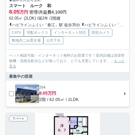
福井市河合寄安町
スマート ルーク 和
8.05
万円
管理/共益費4,100円
62.05㎡ (2LDK) /築2年 /2階建
ハピラインふくい「春江」駅 徒歩35分
ハピラインふくい「森田」駅 徒歩44分
CATV
宅配ボックス
インターネット対応
防犯カメラ
敷地内ごみ置き場
公共下水
ペット相談可能・インターネット無料のお部屋です！室内設備は浴室乾
燥機・洗面化粧台などが揃っており、とても充実しています。...
もっと
見る
募集中の部屋
204
8.05万円
2階 / 62.05㎡ / 2LDK
アパート