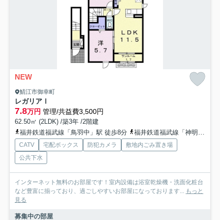
NEW
鯖江市御幸町
レガリアⅠ
7.8
万円
管理/共益費3,500円
62.50㎡ (2LDK) /築3年 /2階建
福井鉄道福武線「鳥羽中」駅 徒歩8分
福井鉄道福武線「神明」駅 徒歩19分
CATV
宅配ボックス
防犯カメラ
敷地内ごみ置き場
公共下水
インターネット無料のお部屋です！室内設備は浴室乾燥機・洗面化粧台
など豊富に揃っており、過ごしやすいお部屋になっております...
もっと
見る
募集中の部屋