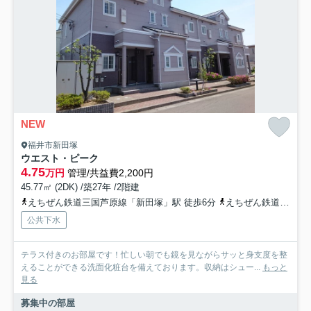
NEW
福井市新田塚
ウエスト・ピーク
4.75
万円
管理/共益費2,200円
45.77㎡ (2DK) /築27年 /2階建
えちぜん鉄道三国芦原線「新田塚」駅 徒歩6分
えちぜん鉄道三国芦原線「八ツ島」駅 徒歩14分
公共下水
テラス付きのお部屋です！忙しい朝でも鏡を見ながらサッと身支度を整
えることができる洗面化粧台を備えております。収納はシュー...
もっと
見る
募集中の部屋