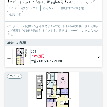
ハピラインふくい「春江」駅 徒歩37分
ハピラインふくい「森田」駅 徒歩40分
CATV
宅配ボックス
防犯カメラ
敷地内ごみ置き場
公共下水
インターネット無料のお部屋です！室内設備は浴室乾燥機・洗面化粧台
など充実した設備を備え付けています。収納はウォークインク...
もっと
見る
募集中の部屋
204
7.25万円
2階 / 60.50㎡ / 2LDK
アパート