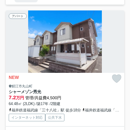
アパート
NEW
鯖江市丸山町
シャーメゾン秀光
7.2
万円
管理/共益費4,500円
64.48㎡ (2LDK) /築17年 /2階建
福井鉄道福武線「三十八社」駅 徒歩18分
福井鉄道福武線「鳥羽中」駅 徒歩7分
インターネット対応
公共下水