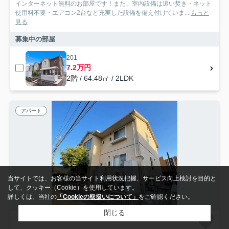
インターネット無料のお部屋です！また、室内設備は追い焚き・ネット
使用料不要・エアコン2台など充実した設備を備え付けていま...
もっと
見る
募集中の部屋
201
7.2万円
2階 / 64.48㎡ / 2LDK
アパート
当サイトでは、お客様の当サイト利用状況把握、サービス向上検討を目的と
して、クッキー（Cookie）を使用しています。
詳しくは、当社の
「Cookieの取扱いについて」
をご確認ください。
閉じる