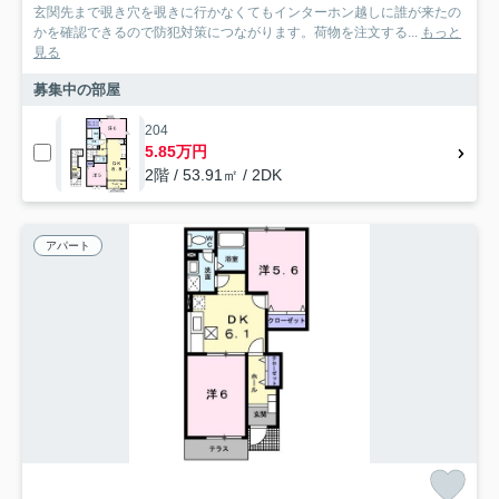
玄関先まで覗き穴を覗きに行かなくてもインターホン越しに誰が来たの
かを確認できるので防犯対策につながります。荷物を注文する...
もっと
見る
募集中の部屋
204
5.85万円
2階 / 53.91㎡ / 2DK
アパート