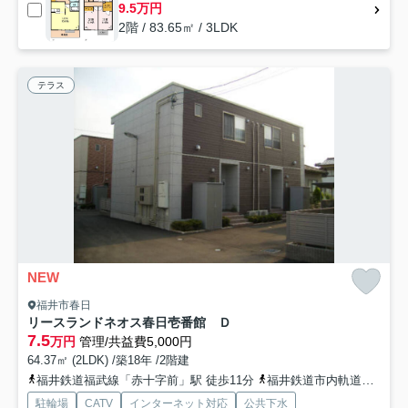
9.5万円
2階 / 83.65㎡ / 3LDK
テラス
NEW
福井市春日
リースランドネオス春日壱番館 Ｄ
7.5
万円
管理/共益費5,000円
64.37㎡ (2LDK) /築18年 /2階建
福井鉄道福武線「赤十字前」駅 徒歩11分
福井鉄道市内軌道線「商工会議所前」駅 徒歩14分
駐輪場
CATV
インターネット対応
公共下水