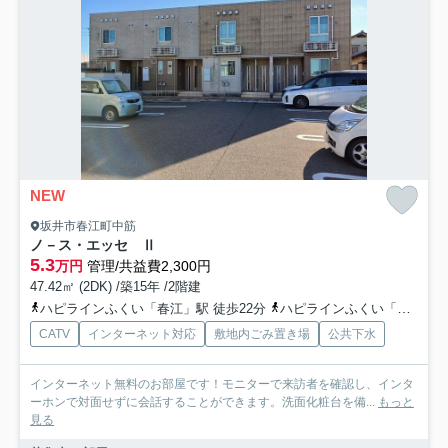
NEW
坂井市春江町中筋
ノ－ス・エッセ Ⅱ
5.3
万円
管理/共益費2,300円
47.42㎡ (2DK) /築15年 /2階建
ハピラインふくい「春江」駅 徒歩22分
ハピラインふくい「森田」駅 徒歩42分
CATV
インターネット対応
敷地内ごみ置き場
公共下水
インターネット無料のお部屋です！モニターで来訪者を確認し、インタ
ーホンで対面せずに会話することができます。洗面化粧台を備...
もっと
見る