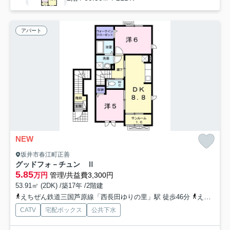
アパート
NEW
坂井市春江町正善
グッドフォ－チュン Ⅱ
5.85
万円
管理/共益費3,300円
53.91㎡ (2DK) /築17年 /2階建
えちぜん鉄道三国芦原線「西長田ゆりの里」駅 徒歩46分
えちぜん鉄道三国芦原線「西春江ハートピア」駅 徒歩47分
CATV
宅配ボックス
公共下水