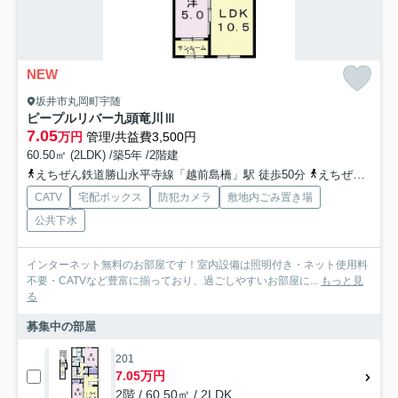
NEW
坂井市丸岡町宇随
ピープルリバー九頭竜川Ⅲ
7.05
万円
管理/共益費3,500円
60.50㎡ (2LDK) /築5年 /2階建
えちぜん鉄道勝山永平寺線「越前島橋」駅 徒歩50分
えちぜん鉄道勝山永平寺線「東藤島」駅 徒歩58分
CATV
宅配ボックス
防犯カメラ
敷地内ごみ置き場
公共下水
インターネット無料のお部屋です！室内設備は照明付き・ネット使用料
不要・CATVなど豊富に揃っており、過ごしやすいお部屋に...
もっと見
る
募集中の部屋
201
7.05万円
2階 / 60.50㎡ / 2LDK