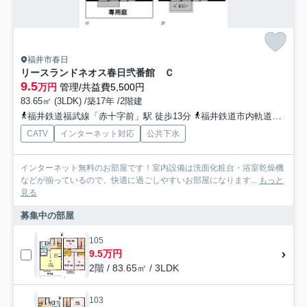
福井市春日
リースランドネオス春日弐番館 Ｃ
9.5
万円
管理/共益費5,500円
83.65㎡ (3LDK) /築17年 /2階建
福井鉄道福武線「赤十字前」駅 徒歩13分
福井鉄道市内軌道線「商工会議所前」駅 徒歩17分
CATV
インターネット対応
公共下水
インターネット無料のお部屋です！室内設備は洗面化粧台・浴室乾燥機
などが揃っているので、快適に過ごしやすいお部屋になります...
もっと
見る
募集中の部屋
105
9.5万円
2階 / 83.65㎡ / 3LDK
103