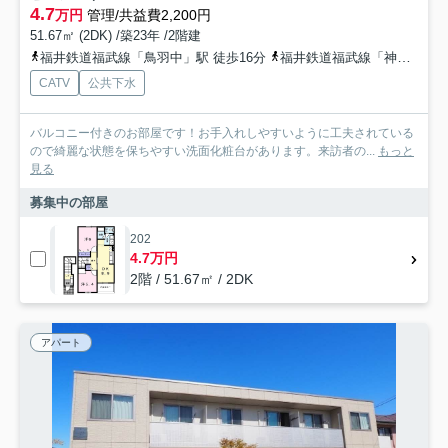
4.7
万円
管理/共益費2,200円
51.67㎡ (2DK) /築23年 /2階建
福井鉄道福武線「鳥羽中」駅 徒歩16分
福井鉄道福武線「神明」駅 徒歩21分
CATV
公共下水
バルコニー付きのお部屋です！お手入れしやすいように工夫されている
ので綺麗な状態を保ちやすい洗面化粧台があります。来訪者の...
もっと
見る
募集中の部屋
202
4.7万円
2階 / 51.67㎡ / 2DK
アパート