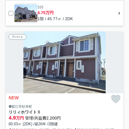
102
4.75万円
1階 / 45.77㎡ / 2DK
アパート
NEW
鯖江市杉本町
リリィホワイトⅡ
4.9
万円
管理/共益費2,200円
60.03㎡ (2DK) /築26年 /2階建