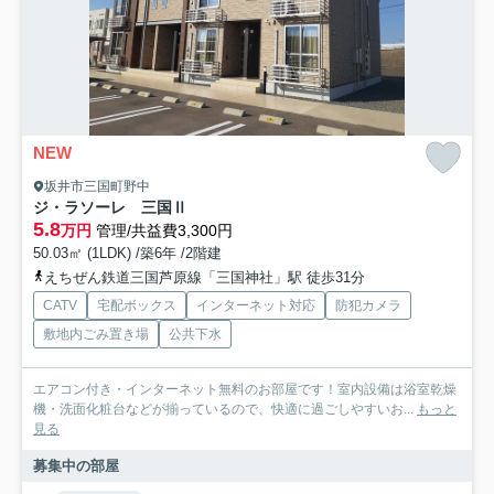
NEW
坂井市三国町野中
ジ・ラソーレ 三国Ⅱ
5.8
万円
管理/共益費3,300円
50.03㎡ (1LDK) /築6年 /2階建
えちぜん鉄道三国芦原線「三国神社」駅 徒歩31分
CATV
宅配ボックス
インターネット対応
防犯カメラ
敷地内ごみ置き場
公共下水
エアコン付き・インターネット無料のお部屋です！室内設備は浴室乾燥
機・洗面化粧台などが揃っているので、快適に過ごしやすいお...
もっと
見る
募集中の部屋