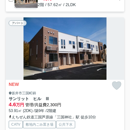
2階 / 57.62㎡ / 2LDK
アパート
NEW
坂井市三国町錦
サンリット ヒル Ⅲ
4.6
万円
管理/共益費2,300円
53.91㎡ (2DK) /築9年 /2階建
えちぜん鉄道三国芦原線「三国神社」駅 徒歩10分
CATV
敷地内ごみ置き場
公共下水