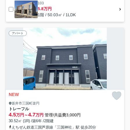
103
5.8万円
1階 / 50.03㎡ / 1LDK
アパート
NEW
坂井市三国町楽円
トレーフル
4.5
4.7
万円～
万円
管理/共益費3,000円
30.52㎡ (1R) /築6年 /2階建
えちぜん鉄道三国芦原線「三国神社」駅 徒歩20分