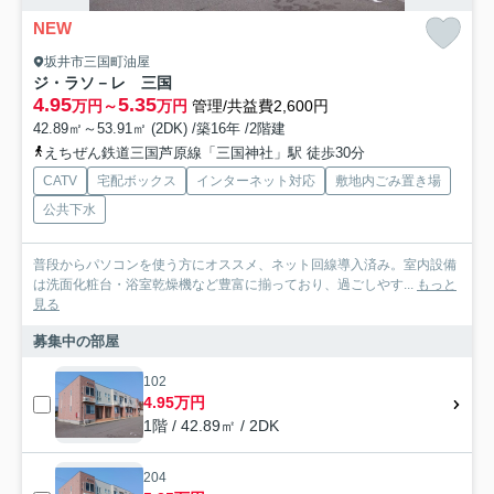
NEW
坂井市三国町油屋
ジ・ラソ－レ 三国
4.95
5.35
万円～
万円
管理/共益費2,600円
42.89㎡～53.91㎡ (2DK) /築16年 /2階建
えちぜん鉄道三国芦原線「三国神社」駅 徒歩30分
CATV
宅配ボックス
インターネット対応
敷地内ごみ置き場
公共下水
普段からパソコンを使う方にオススメ、ネット回線導入済み。室内設備
は洗面化粧台・浴室乾燥機など豊富に揃っており、過ごしやす...
もっと
見る
募集中の部屋
102
4.95万円
1階 / 42.89㎡ / 2DK
204