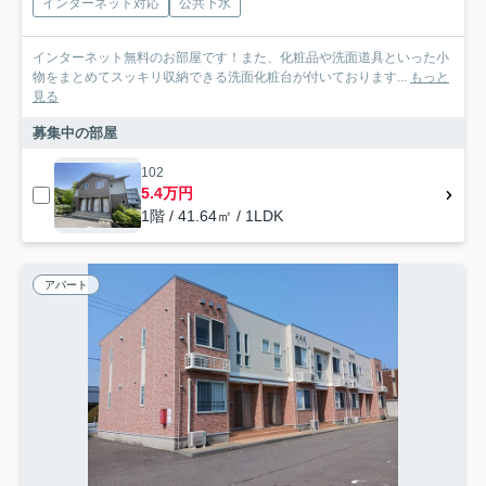
インターネット対応
公共下水
インターネット無料のお部屋です！また、化粧品や洗面道具といった小
物をまとめてスッキリ収納できる洗面化粧台が付いております...
もっと
見る
募集中の部屋
102
5.4万円
1階 / 41.64㎡ / 1LDK
アパート