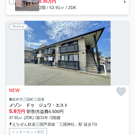
5.35万円
2階 / 53.91㎡ / 2DK
アパート
NEW
坂井市三国町三国東
メゾン ドゥ ジュワ・エスト
5.9
万円
管理/共益費4,500円
47.81㎡ (2DK) /築31年 /2階建
えちぜん鉄道三国芦原線「三国神社」駅 徒歩7分
インターネット対応