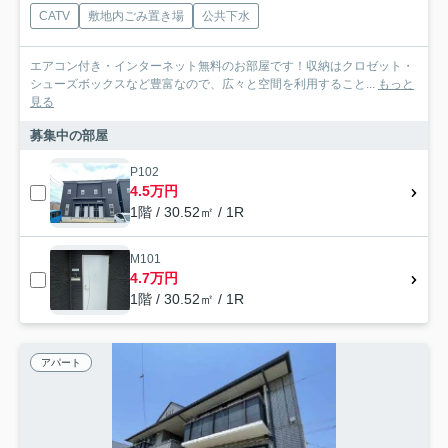
CATV
敷地内ごみ置き場
公共下水
エアコン付き・インターネット無料のお部屋です！収納はクロゼット・
シューズボックスなど豊富なので、広々と空間を利用すること...
もっと
見る
募集中の部屋
P102
4.5万円
1階 / 30.52㎡ / 1R
M101
4.7万円
1階 / 30.52㎡ / 1R
アパート