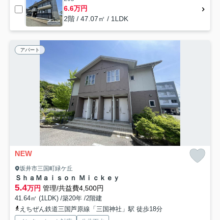
6.6万円
2階 / 47.07㎡ / 1LDK
アパート
NEW
坂井市三国町緑ケ丘
ＳｈａＭａｉｓｏｎ Ｍｉｃｋｅｙ
5.4
万円
管理/共益費4,500円
41.64㎡ (1LDK) /築20年 /2階建
えちぜん鉄道三国芦原線「三国神社」駅 徒歩18分