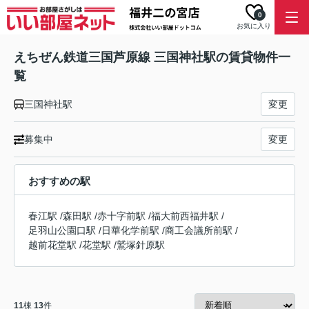
0
お気に入り
えちぜん鉄道三国芦原線 三国神社駅の賃貸物件一
覧
三国神社駅
変更
募集中
変更
おすすめの駅
春江駅
/
森田駅
/
赤十字前駅
/
福大前西福井駅
/
足羽山公園口駅
/
日華化学前駅
/
商工会議所前駅
/
越前花堂駅
/
花堂駅
/
鷲塚針原駅
11
棟
13
件