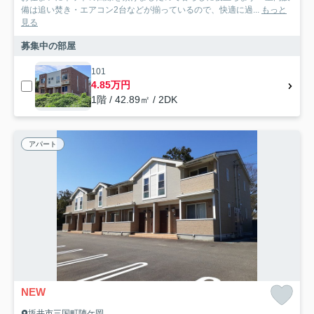
備は追い焚き・エアコン2台などが揃っているので、快適に過...
もっと
見る
募集中の部屋
101
4.85万円
1階 / 42.89㎡ / 2DK
アパート
NEW
坂井市三国町陣ケ岡