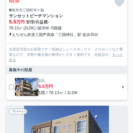
NEW
坂井市三国町米ケ脇
サンセットビーチマンション
5.5
万円
管理/共益費-
78.13㎡ (2LDK) /築35年 /5階建
えちぜん鉄道三国芦原線「三国神社」駅 徒歩35分
全居室洋室のお部屋です！収納はシューズボックス・クロゼットなど豊
富なので、衣類や履き物の整理がしやすく便利です。化粧品や...
もっと
見る
募集中の部屋
101
5.5万円
1階 / 78.13㎡ / 2LDK
アパート