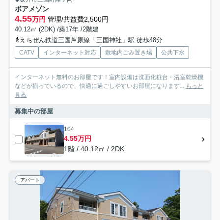
ボアメゾン
4.55
万円
管理/共益費2,500円
40.12㎡ (2DK) /築17年 /2階建
えちぜん鉄道三国芦原線「三国神社」駅 徒歩48分
CATV
インターネット対応
敷地内ごみ置き場
公共下水
インターネット無料のお部屋です！室内設備は洗面化粧台・浴室乾燥機
などが揃っているので、快適に過ごしやすいお部屋になります...
もっと
見る
募集中の部屋
104
4.55万円
1階 / 40.12㎡ / 2DK
アパート