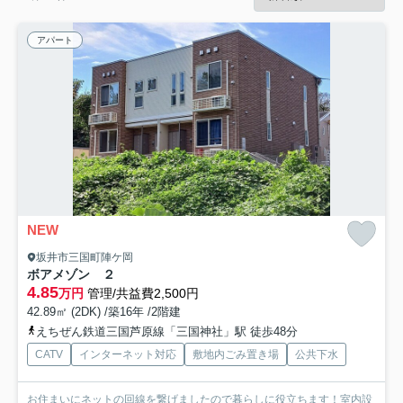
アパート
NEW
坂井市三国町陣ケ岡
ボアメゾン ２
4.85
万円
管理/共益費2,500円
42.89㎡ (2DK) /築16年 /2階建
えちぜん鉄道三国芦原線「三国神社」駅 徒歩48分
CATV
インターネット対応
敷地内ごみ置き場
公共下水
お住まいにネットの回線を繋げましたので暮らしに役立ちます！室内設