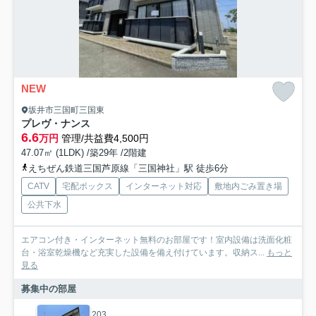
NEW
坂井市三国町三国東
プレヴ・ナンス
6.6
万円
管理/共益費4,500円
47.07㎡ (1LDK) /築29年 /2階建
えちぜん鉄道三国芦原線「三国神社」駅 徒歩6分
CATV
宅配ボックス
インターネット対応
敷地内ごみ置き場
公共下水
エアコン付き・インターネット無料のお部屋です！室内設備は洗面化粧
台・浴室乾燥機など充実した設備を備え付けています。収納ス...
もっと
見る
募集中の部屋
203