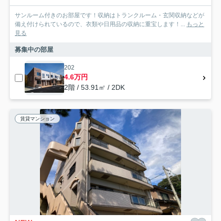
サンルーム付きのお部屋です！収納はトランクルーム・玄関収納などが
備え付けられているので、衣類や日用品の収納に重宝します！...
もっと
見る
募集中の部屋
202
4.6万円
2階 / 53.91㎡ / 2DK
賃貸マンション