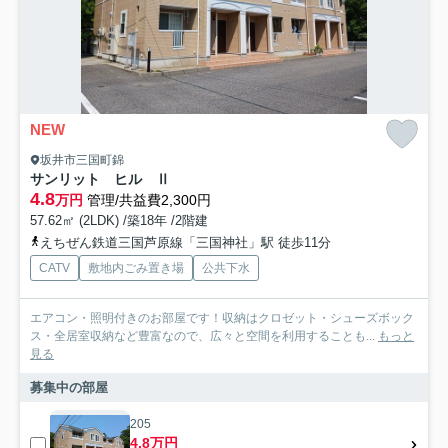
NEW
坂井市三国町錦
サンリット ヒル Ⅱ
4.8
万円
管理/共益費2,300円
57.62㎡ (2LDK) /築18年 /2階建
えちぜん鉄道三国芦原線「三国神社」駅 徒歩11分
CATV
敷地内ごみ置き場
公共下水
エアコン・照明付きのお部屋です！収納はクロゼット・シューズボック
ス・全居室収納など豊富なので、広々と空間を利用することも...
もっと
見る
募集中の部屋
205
4.8万円