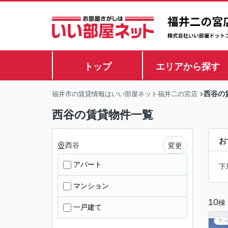
トップ
エリアから探す
西谷の
福井市の賃貸情報はいい部屋ネット福井二の宮店
西谷の賃貸物件一覧
お
西谷
変更
アパート
下
マンション
10
棟
一戸建て
アパ