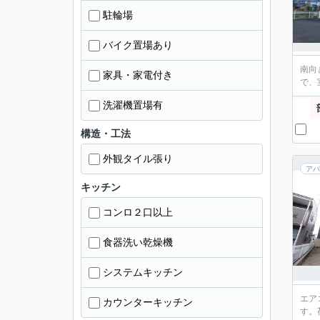
駐輪場
バイク置場あり
南向
家具・家電付き
で、
洗濯機置場有
構造・工法
外観タイル張り
アパ
キッチン
コンロ２口以上
食器洗い乾燥機
システムキッチン
エア
カウンターキッチン
す。