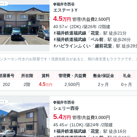
ート
福井市
西谷
エステートY
4.5
万円
管理/共益費2,500円
40.57㎡ (2DK) /築26年 /2階建
福井鉄道福武線
「
花堂
」駅 徒歩21分
福井鉄道福武線
「
ベル前
」駅 徒歩26分
ハピラインふくい
「
越前花堂
」駅 徒歩28
インターホン付きのお部屋です！洗面化粧台があると、朝の身支度もラクラクです。
部屋番号
所在階
賃料
管理費・共益費
敷金/保証金
礼金
4.5
202
2階
2,500円
2ヶ月
0ヶ月
万円
ート
福井市
西谷
シェリー西谷
5.4
万円
管理/共益費3,000円
45.45㎡ (1LDK) /築24年 /2階建
福井鉄道福武線
「
花堂
」駅 徒歩16分