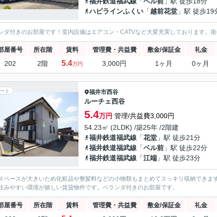
福井鉄道福武線
「
ベル前
」駅 徒歩18分
ハピラインふくい
「
越前花堂
」駅 徒歩19
ンダ付きのお部屋です！室内設備はエアコン・CATVなど大変充実しております。
部屋番号
所在階
賃料
管理費・共益費
敷金/保証金
礼金
5.4
202
2階
3,000円
1ヶ月
0ヶ月
万円
ート
福井市
西谷
ルーチェ西谷
5.4
万円
管理/共益費3,000円
54.23㎡ (2LDK) /築25年 /2階建
福井鉄道福武線
「
花堂
」駅 徒歩21分
福井鉄道福武線
「
ベル前
」駅 徒歩22分
福井鉄道福武線
「
江端
」駅 徒歩23分
スペースが大きいため化粧品や整髪料などの小物類もまとめてスッキリ収納できま
住みやすい環境が嬉しい賃貸物件です。ベランダ付きのお部屋です。
部屋番号
所在階
賃料
管理費・共益費
敷金/保証金
礼金