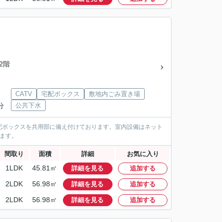
/2階
CATV
宅配ボックス
敷地内ごみ置き場
分
公共下水
配ボックスを共用部に備え付けております。室内設備はネット
ります。
間取り
面積
詳細
お気に入り
1LDK
45.81㎡
詳細を見る
追加する
2LDK
56.98㎡
詳細を見る
追加する
2LDK
56.98㎡
詳細を見る
追加する