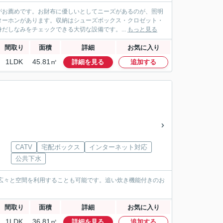
がお薦めです。お財布に優しいとしてニーズがあるのが、照明
ターホンがあります。収納はシューズボックス・クロゼット・
だしなみをチェックできる大切な設備です。...
もっと見る
間取り
面積
詳細
お気に入り
1LDK
45.81㎡
詳細を見る
追加する
CATV
宅配ボックス
インターネット対応
公共下水
広々と空間を利用することも可能です。追い炊き機能付きのお
間取り
面積
詳細
お気に入り
1LDK
36.81㎡
詳細を見る
追加する