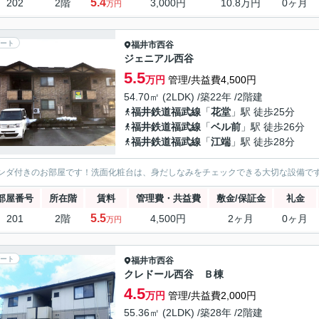
5.4
202
2階
3,000円
10.8万円
0ヶ月
万円
ート
福井市
西谷
ジェニアル西谷
5.5
万円
管理/共益費4,500円
54.70㎡ (2LDK) /築22年 /2階建
福井鉄道福武線
「
花堂
」駅 徒歩25分
福井鉄道福武線
「
ベル前
」駅 徒歩26分
福井鉄道福武線
「
江端
」駅 徒歩28分
ンダ付きのお部屋です！洗面化粧台は、身だしなみをチェックできる大切な設備で
部屋番号
所在階
賃料
管理費・共益費
敷金/保証金
礼金
5.5
201
2階
4,500円
2ヶ月
0ヶ月
万円
ート
福井市
西谷
クレドール西谷 Ｂ棟
4.5
万円
管理/共益費2,000円
55.36㎡ (2LDK) /築28年 /2階建