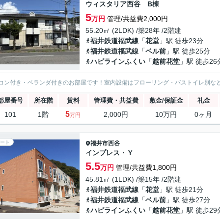
ウィスタリア西谷 B棟
5
万円
管理/共益費2,000円
55.20㎡ (2LDK) /築28年 /2階建
福井鉄道福武線
「
花堂
」駅 徒歩23分
福井鉄道福武線
「
ベル前
」駅 徒歩25分
ハピラインふくい
「
越前花堂
」駅 徒歩26
コン付き・ベランダ付きのお部屋です！室内設備はフローリング・バストイレ別な
部屋番号
所在階
賃料
管理費・共益費
敷金/保証金
礼金
5
101
1階
2,000円
10万円
0ヶ月
万円
ート
福井市
西谷
インプレス・Ｙ
5.5
万円
管理/共益費1,800円
45.81㎡ (1LDK) /築15年 /2階建
福井鉄道福武線
「
花堂
」駅 徒歩21分
福井鉄道福武線
「
ベル前
」駅 徒歩27分
ハピラインふくい
「
越前花堂
」駅 徒歩29