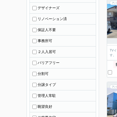
アパ
デザイナーズ
リノベーション済
保証人不要
事務所可
TV
２人入居可
す。
バリアフリー
分割可
分譲タイプ
アパ
管理人常駐
眺望良好