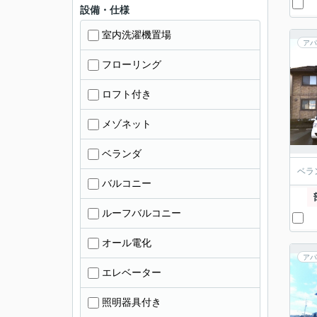
設備・仕様
室内洗濯機置場
アパ
フローリング
ロフト付き
メゾネット
ベランダ
ベラ
バルコニー
ルーフバルコニー
オール電化
アパ
エレベーター
照明器具付き