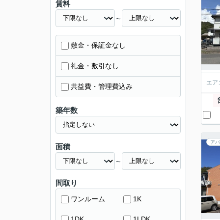
賃料
～
敷金・保証金なし
礼金・敷引なし
エア
共益費・管理費込み
築年数
アパ
面積
～
間取り
ワンルーム
1K
1DK
1LDK