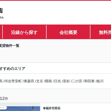
沿線から探す
会社概要
無料
賃貸物件一覧
すすめのエリア
馬
/
河合寄安町
/
東森田
/
文京
/
開発
/
日光
/
若杉
/
二の宮
/
和田東
/
姫川
12
件
ート
福井市
西谷