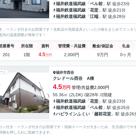
福井鉄道福武線
「
ベル前
」駅 徒歩23分
福井鉄道福武線
「
花堂
」駅 徒歩21分
福井鉄道福武線
「
江端
」駅 徒歩28分
き、ベランダ付きのお部屋です！化粧品や洗面道具といった小物をまとめてスッキ
室内の温度調整が簡単です！
部屋番号
所在階
賃料
管理費・共益費
敷金/保証金
礼金
4.5
201
1階
2,000円
9万円
0ヶ月
万円
ート
福井市
西谷
クレドール西谷 A棟
4.5
万円
管理/共益費2,000円
55.36㎡ (2LDK) /築28年 /2階建
福井鉄道福武線
「
花堂
」駅 徒歩23分
福井鉄道福武線
「
ベル前
」駅 徒歩25分
ハピラインふくい
「
越前花堂
」駅 徒歩26
コン付き・ベランダ付きのお部屋です！収納スペースが大きいため、生活感のでや
荷物を押し入れに収納できます。