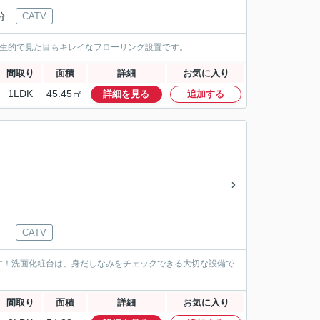
分
CATV
衛生的で見た目もキレイなフローリング設置です。
間取り
面積
詳細
お気に入り
1LDK
45.45㎡
詳細を見る
追加する
CATV
す！洗面化粧台は、身だしなみをチェックできる大切な設備で
間取り
面積
詳細
お気に入り