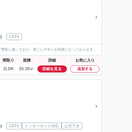
分
CATV
ど豊富に揃っており、過ごしやすいお部屋になっております。
間取り
面積
詳細
お気に入り
2LDK
55.20㎡
詳細を見る
追加する
分
CATV
インターネット対応
公共下水