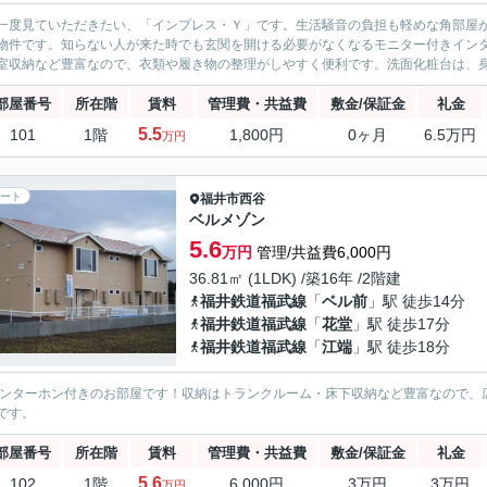
一度見ていただきたい、「インプレス・Ｙ」です。生活騒音の負担も軽めな角部屋
物件です。知らない人が来た時でも玄関を開ける必要がなくなるモニター付きイン
室収納など豊富なので、衣類や履き物の整理がしやすく便利です。洗面化粧台は、身
部屋番号
所在階
賃料
管理費・共益費
敷金/保証金
礼金
5.5
101
1階
1,800円
0ヶ月
6.5万円
万円
ート
福井市
西谷
ベルメゾン
5.6
万円
管理/共益費6,000円
36.81㎡ (1LDK) /築16年 /2階建
福井鉄道福武線
「
ベル前
」駅 徒歩14分
福井鉄道福武線
「
花堂
」駅 徒歩17分
福井鉄道福武線
「
江端
」駅 徒歩18分
インターホン付きのお部屋です！収納はトランクルーム・床下収納など豊富なので、
です。
部屋番号
所在階
賃料
管理費・共益費
敷金/保証金
礼金
5.6
102
1階
6,000円
3万円
3万円
万円