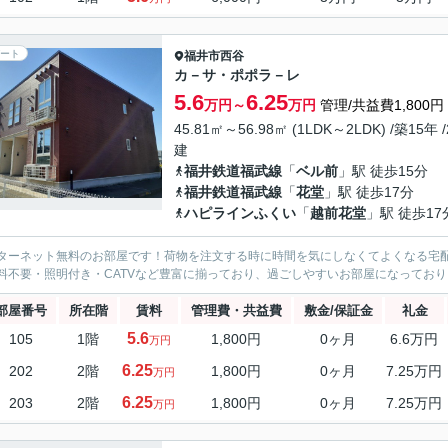
ート
福井市
西谷
カ－サ・ポポラ－レ
5.6
6.25
万円～
万円
管理/共益費1,800円
45.81㎡～56.98㎡ (1LDK～2LDK) /築15年 
建
福井鉄道福武線
「
ベル前
」駅 徒歩15分
福井鉄道福武線
「
花堂
」駅 徒歩17分
ハピラインふくい
「
越前花堂
」駅 徒歩17
ターネット無料のお部屋です！荷物を注文する時に時間を気にしなくてよくなる宅
料不要・照明付き・CATVなど豊富に揃っており、過ごしやすいお部屋になってお
部屋番号
所在階
賃料
管理費・共益費
敷金/保証金
礼金
5.6
105
1階
1,800円
0ヶ月
6.6万円
万円
6.25
202
2階
1,800円
0ヶ月
7.25万円
万円
6.25
203
2階
1,800円
0ヶ月
7.25万円
万円