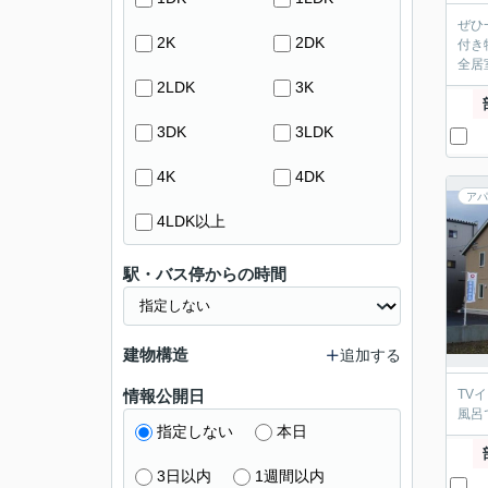
ぜひ
2K
2DK
付き
全居
2LDK
3K
3DK
3LDK
4K
4DK
アパ
4LDK以上
駅・バス停からの時間
建物構造
追加する
情報公開日
TV
風呂
指定しない
本日
3日以内
1週間以内