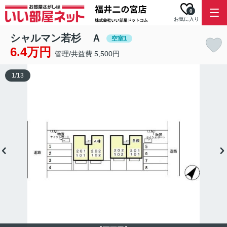
0
お気に入り
シャルマン若杉 Ａ
空室1
6.4万円
管理/共益費 5,500円
1
/
13