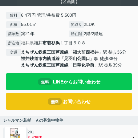
【区画図】
6.4万円 管理/共益費 5,500円
賃料
55.01㎡
2LDK
面積
間取り
築21年
2階/2階建
築年数
所在階
福井県
福井市
若杉浜
１丁目５０８
所在地
えちぜん鉄道三国芦原線
「
福大前西福井
」駅 徒歩36分
交通
福井鉄道市内軌道線
「
足羽山公園口
」駅 徒歩38分
えちぜん鉄道三国芦原線
「
日華化学前
」駅 徒歩39分
LINEからお問い合わせ
無料
お問い合わせ
無料
シャルマン若杉 Ａの募集中物件
201
6.4万円