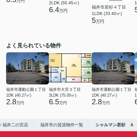
万円
2LDK (55.45㎡)
1
福井市若杉４丁目
6.4
万円
1LDK (33.40㎡)
5
万円
よく見られている物件
福井市運動公園１丁目
福井市大宮３丁目
福井市運動公園１丁目
1DK (40.27㎡)
3LDK (75.00㎡)
1DK (40.27㎡)
1
2.8
6.5
2.8
万円
万円
万円
ト福井二の宮店
福井市の賃貸物件一覧
シャルマン若杉 Ａ