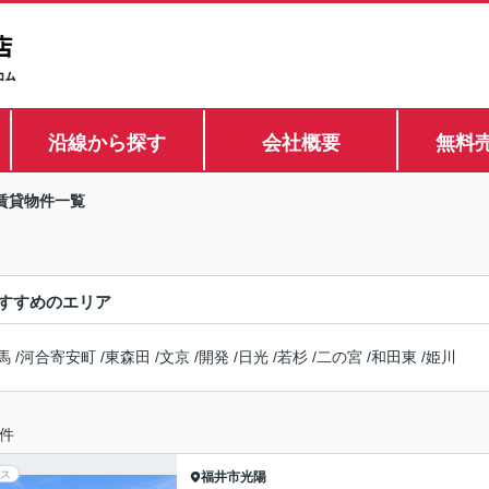
沿線から探す
会社概要
無料
賃貸物件一覧
すすめのエリア
馬
/
河合寄安町
/
東森田
/
文京
/
開発
/
日光
/
若杉
/
二の宮
/
和田東
/
姫川
件
ス
福井市
光陽