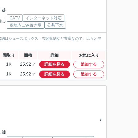
 徒
CATV
インターネット対応
徒歩
敷地内ごみ置き場
公共下水
収納はシューズボックス・玄関収納など豊富なので、広々と空
間取り
面積
詳細
お気に入り
1K
25.92㎡
詳細を見る
追加する
1K
25.92㎡
詳細を見る
追加する
」
 徒