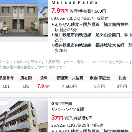
Ｍａｉｓｏｎ Ｐａｌｍｏ
7.9
万円
管理/共益費4,500円
69.66㎡ (2LDK) /築23年 /2階建
えちぜん鉄道三国芦原線
「
福大前西福井
駅 徒歩25分
福井鉄道市内軌道線
「
足羽山公園口
」駅 
25分
福井鉄道市内軌道線
「
福井城址大名町
」駅
歩28分
ターネット無料のお部屋です！共用部にはオール電化・エコキュートなどが揃って
衣類や履き物の整理がしやすく便利です！
部屋番号
所在階
賃料
管理費・共益費
敷金/保証金
礼金
7.9
101
1階
4,500円
0万円
0万円
万円
ート
福井市
光陽
リバーハイツ光陽
3
万円
管理/共益費0円
25.92㎡ (1K) /築29年 /4階建
えちぜん鉄道三国芦原線
「
福大前西福井