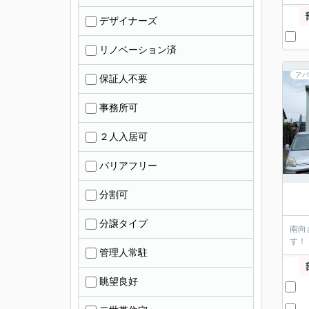
デザイナーズ
リノベーション済
アパ
保証人不要
事務所可
２人入居可
バリアフリー
分割可
分譲タイプ
南向
す！
管理人常駐
眺望良好