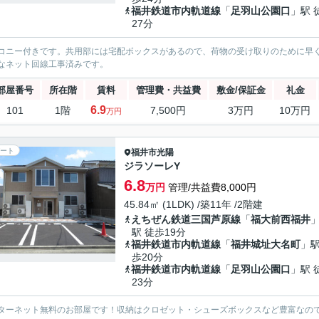
福井鉄道市内軌道線
「
足羽山公園口
」駅 
27分
コニー付きです。共用部には宅配ボックスがあるので、荷物の受け取りのために早
なネット回線工事済みです。
部屋番号
所在階
賃料
管理費・共益費
敷金/保証金
礼金
6.9
101
1階
7,500円
3万円
10万円
万円
ート
福井市
光陽
ジラソーレY
6.8
万円
管理/共益費8,000円
45.84㎡ (1LDK) /築11年 /2階建
えちぜん鉄道三国芦原線
「
福大前西福井
駅 徒歩19分
福井鉄道市内軌道線
「
福井城址大名町
」駅
歩20分
福井鉄道市内軌道線
「
足羽山公園口
」駅 
23分
ターネット無料のお部屋です！収納はクロゼット・シューズボックスなど豊富なの