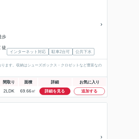
」
徒歩
 徒
インターネット対応
駐車2台可
公共下水
おります。収納はシューズボックス・クロゼットなど豊富なの
間取り
面積
詳細
お気に入り
2LDK
69.66㎡
詳細を見る
追加する
」