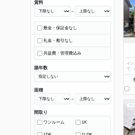
賃料
～
敷金・保証金なし
礼金・敷引なし
共益費・管理費込み
イン
築年数
で、
面積
～
アパ
間取り
ワンルーム
1K
1DK
1LDK