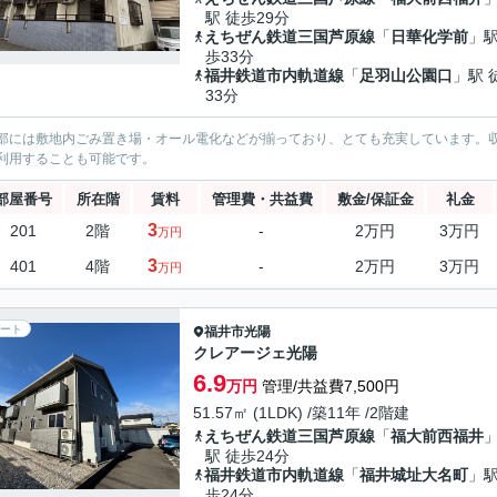
駅 徒歩29分
えちぜん鉄道三国芦原線
「
日華化学前
」駅
歩33分
福井鉄道市内軌道線
「
足羽山公園口
」駅 
33分
部には敷地内ごみ置き場・オール電化などが揃っており、とても充実しています。
利用することも可能です。
部屋番号
所在階
賃料
管理費・共益費
敷金/保証金
礼金
3
201
2階
-
2万円
3万円
万円
3
401
4階
-
2万円
3万円
万円
ート
福井市
光陽
クレアージェ光陽
6.9
万円
管理/共益費7,500円
51.57㎡ (1LDK) /築11年 /2階建
えちぜん鉄道三国芦原線
「
福大前西福井
駅 徒歩24分
福井鉄道市内軌道線
「
福井城址大名町
」駅
歩24分