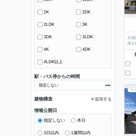
2K
2DK
2LDK
3K
3DK
3LDK
共用
間を
4K
4DK
4LDK以上
駅・バス停からの時間
アパ
建物構造
追加する
情報公開日
指定しない
本日
3日以内
1週間以内