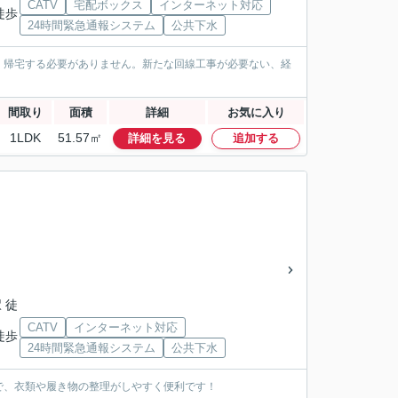
CATV
宅配ボックス
インターネット対応
徒歩
24時間緊急通報システム
公共下水
く帰宅する必要がありません。新たな回線工事が必要ない、経
間取り
面積
詳細
お気に入り
1LDK
51.57㎡
詳細を見る
追加する
」
 徒
CATV
インターネット対応
徒歩
24時間緊急通報システム
公共下水
で、衣類や履き物の整理がしやすく便利です！