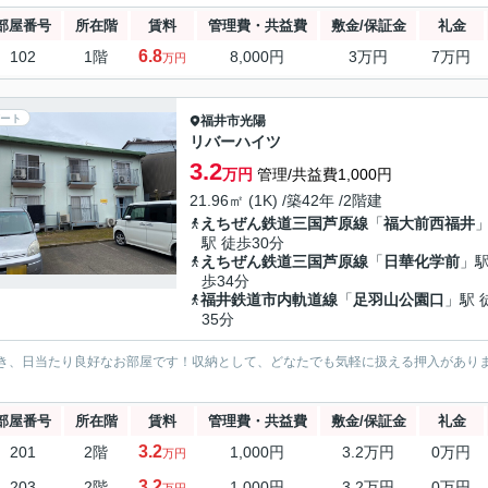
部屋番号
所在階
賃料
管理費・共益費
敷金/保証金
礼金
6.8
102
1階
8,000円
3万円
7万円
万円
ート
福井市
光陽
リバーハイツ
3.2
万円
管理/共益費1,000円
21.96㎡ (1K) /築42年 /2階建
えちぜん鉄道三国芦原線
「
福大前西福井
駅 徒歩30分
えちぜん鉄道三国芦原線
「
日華化学前
」駅
歩34分
福井鉄道市内軌道線
「
足羽山公園口
」駅 
35分
き、日当たり良好なお部屋です！収納として、どなたでも気軽に扱える押入があり
部屋番号
所在階
賃料
管理費・共益費
敷金/保証金
礼金
3.2
201
2階
1,000円
3.2万円
0万円
万円
3.2
203
2階
1,000円
3.2万円
0万円