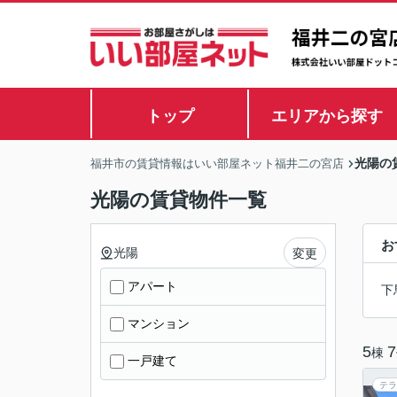
トップ
エリアから探す
光陽の
福井市の賃貸情報はいい部屋ネット福井二の宮店
光陽の賃貸物件一覧
お
光陽
変更
アパート
下
マンション
5
7
棟
一戸建て
テラ