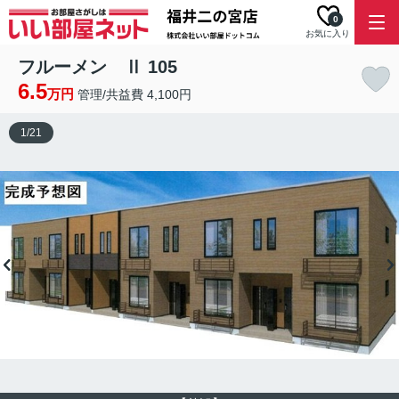
0
お気に入り
フルーメン Ⅱ 105
6.5
万円
管理/共益費 4,100円
1
/
21