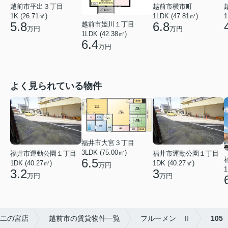
越前市平出３丁目
越前市横市町
1K (26.71㎡)
1LDK (47.81㎡)
1
5.8
6.8
越前市姫川１丁目
万円
万円
1LDK (42.38㎡)
6.4
万円
よく見られている物件
福井市大宮３丁目
3LDK (75.00㎡)
福井市運動公園１丁目
福井市運動公園１丁目
6.5
1DK (40.27㎡)
1DK (40.27㎡)
万円
1
3.2
3
万円
万円
二の宮店
越前市の賃貸物件一覧
フルーメン Ⅱ
105