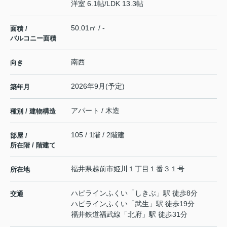
洋室 6.1帖
/
LDK 13.3帖
50.01㎡ / -
面積 /
バルコニー面積
南西
向き
2026年9月(予定)
築年月
アパート / 木造
種別 / 建物構造
105 / 1階 / 2階建
部屋 /
所在階 / 階建て
福井県
越前市
姫川
１丁目１番３１号
所在地
ハピラインふくい
「
しきぶ
」駅 徒歩8分
交通
ハピラインふくい
「
武生
」駅 徒歩19分
福井鉄道福武線
「
北府
」駅 徒歩31分