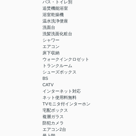
バス・トイレ別
追焚機能浴室
浴室乾燥機
温水洗浄便座
洗面台
洗髪洗面化粧台
シャワー
エアコン
床下収納
ウォークインクロゼット
トランクルーム
シューズボックス
BS
CATV
インターネット対応
ネット使用料無料
TVモニタ付インターホン
宅配ボックス
複層ガラス
防犯カメラ
エアコン2台
最上階