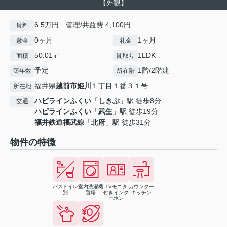
【外観】
6.5万円 管理/共益費 4,100円
賃料
0ヶ月
1ヶ月
敷金
礼金
50.01㎡
1LDK
面積
間取り
予定
1階/2階建
築年数
所在階
福井県
越前市
姫川
１丁目１番３１号
所在地
ハピラインふくい
「
しきぶ
」駅 徒歩8分
交通
ハピラインふくい
「
武生
」駅 徒歩19分
福井鉄道福武線
「
北府
」駅 徒歩31分
物件の特徴
バストイレ
室内洗濯機
TVモニタ
カウンター
別
置場
付きインタ
キッチン
ーホン