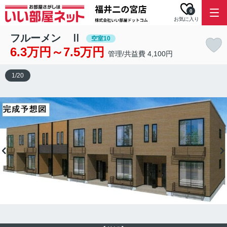
0
お気に入り
フルーメン Ⅱ
空室10
6.3万円～7.5万円
管理/共益費 4,100円
1
/
20