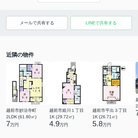
メールで共有する
LINEで共有する
近隣の物件
2
越前市妙法寺町
越前市姫川１丁目
越前市平出３丁目
2LDK (61.80㎡)
1K (29.72㎡)
1K (26.71㎡)
7
4.9
5.8
万円
万円
万円