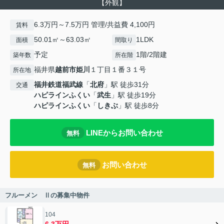
【外観】
6.3万円～7.5万円 管理/共益費 4,100円
賃料
50.01㎡～63.03㎡
1LDK
面積
間取り
予定
1階/2階建
築年数
所在階
福井県
越前市
姫川
１丁目１番３１号
所在地
福井鉄道福武線
「
北府
」駅 徒歩31分
交通
ハピラインふくい
「
武生
」駅 徒歩19分
ハピラインふくい
「
しきぶ
」駅 徒歩8分
LINEからお問い合わせ
無料
お問い合わせ
無料
フルーメン Ⅱの募集中物件
104
6.3万円