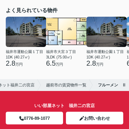
よく見られている物件
福井市運動公園１丁目
福井市大宮３丁目
福井市運動公園１丁目
1DK (40.27㎡)
3LDK (75.00㎡)
1DK (40.27㎡)
1
2.8
6.5
2.8
万円
万円
万円
ネット福井二の宮店
越前市の賃貸物件一覧
フルーメン Ⅱ
いい部屋ネット 福井二の宮店
0776-89-1077
お問い合わせ