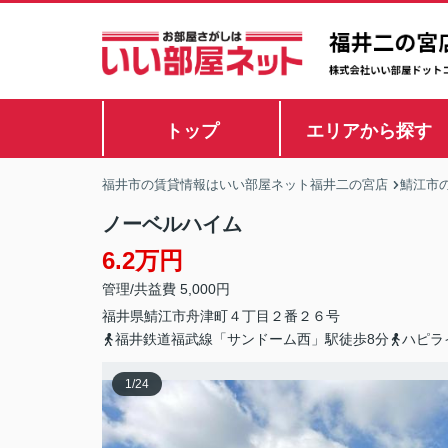
トップ
エリアから探す
福井市の賃貸情報はいい部屋ネット福井二の宮店
鯖江市
ノーベルハイム
6.2万円
管理/共益費 5,000円
福井県
鯖江市
舟津町
４丁目２番２６号
福井鉄道福武線「サンドーム西」駅徒歩8分
ハピラ
1
/
24