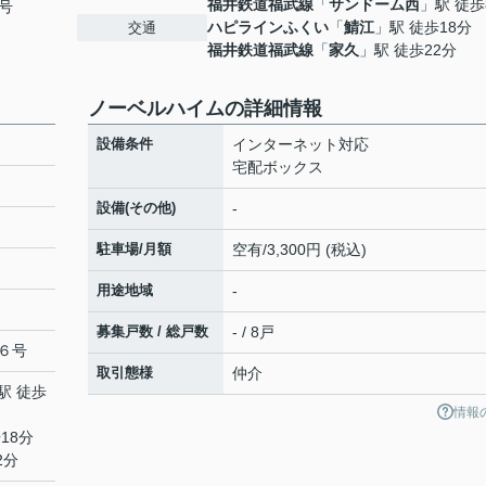
福井鉄道福武線
「
サンドーム西
」駅 徒歩
号
ハピラインふくい
「
鯖江
」駅 徒歩18分
交通
福井鉄道福武線
「
家久
」駅 徒歩22分
ノーベルハイムの詳細情報
設備条件
インターネット対応
宅配ボックス
設備(その他)
-
駐車場/月額
空有/3,300円 (税込)
用途地域
-
募集戸数 / 総戸数
- / 8戸
６号
取引態様
仲介
駅 徒歩
情報
18分
2分