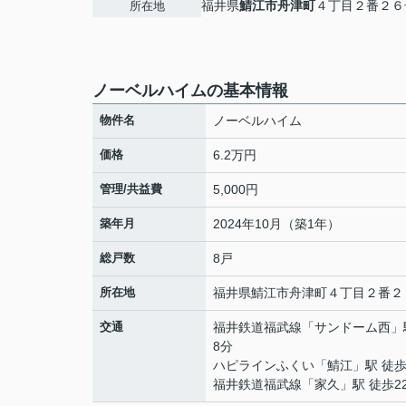
福井県
鯖江市
舟津町
４丁目２番２６
所在地
ノーベルハイムの基本情報
物件名
ノーベルハイム
価格
6.2万円
管理/共益費
5,000円
築年月
2024年10月（築1年）
総戸数
8戸
所在地
福井県
鯖江市
舟津町
４丁目２番２
交通
福井鉄道福武線
「
サンドーム西
」
8分
ハピラインふくい
「
鯖江
」駅 徒歩
福井鉄道福武線
「
家久
」駅 徒歩2