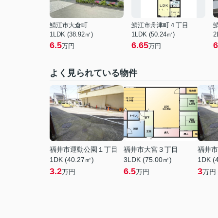
鯖江市大倉町
鯖江市舟津町４丁目
1LDK (38.92㎡)
1LDK (50.24㎡)
2
6.5
6.65
6
万円
万円
よく見られている物件
福井市運動公園１丁目
福井市大宮３丁目
福井市
1DK (40.27㎡)
3LDK (75.00㎡)
1DK (
3.2
6.5
3
万円
万円
万円