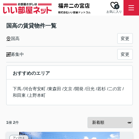
0
お気に入り
国高の賃貸物件一覧
国高
変更
募集中
変更
おすすめのエリア
下馬
/
河合寄安町
/
東森田
/
文京
/
開発
/
日光
/
若杉
/
二の宮
/
和田東
/
上野本町
1
棟
2
件
アパート