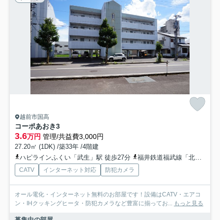
越前市国高
コーポあおき3
3.6
万円
管理/共益費3,000円
27.20㎡ (1DK) /築33年 /4階建
ハピラインふくい「武生」駅 徒歩27分
福井鉄道福武線「北府」駅 徒歩33分
CATV
インターネット対応
防犯カメラ
オール電化・インターネット無料のお部屋です！設備はCATV・エアコ
ン・IHクッキングヒータ・防犯カメラなど豊富に揃ってお...
もっと見る
募集中の部屋