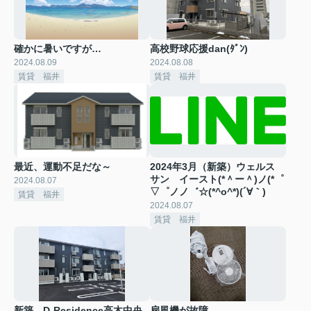
確かに暑いですが…
高校野球応援dan(ﾀﾞﾝ)
2024.08.09
2024.08.08
賃貸 福井
賃貸 福井
最近、運動不足だな～
2024年3月（新築）ウェルス
サン イースト(*＾ー＾)ノ(*゜
2024.08.07
▽゜ノノ゛☆(*^o^*)(´∀｀)
賃貸 福井
2024.08.07
賃貸 福井
新築 D-Residence高木中央
扇風機が故障…