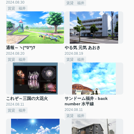
2024.08.30
賃貸 福井
賃貸 福井
通報～ヽ(*'0'*)ﾂ
やる気 元気 あおき
2024.08.20
2024.08.19
賃貸 福井
賃貸 福井
これぞ～三国の大花火
サンドーム福井 - back
number 水平線
2024.08.11
2024.08.11
賃貸 福井
賃貸 福井