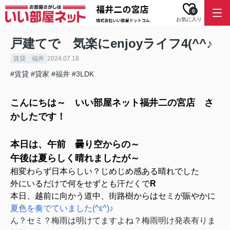
0
お気に入り
戸建てで 気楽にenjoyライフ4(^^♪
賃貸 福井
2024.07.18
#賃貸
#貸家
#福井
#3LDK
こんにちは～ いい部屋ネット福井二の宮店 さ
かしたです！
本日は、午前 曇り空からの～
午後は夏らしく晴れましたが～
相変わらず日本らしい？じめじめ感ある晴れでした
外にいるだけで何をせずとも汗だくで
R
本日、越前に向かう道中、街路樹からはセミが賑やかに
夏色を奏でていました
(^ε^)♪
ん？セミ？梅雨は明けてますよね？梅雨明け発表有りま