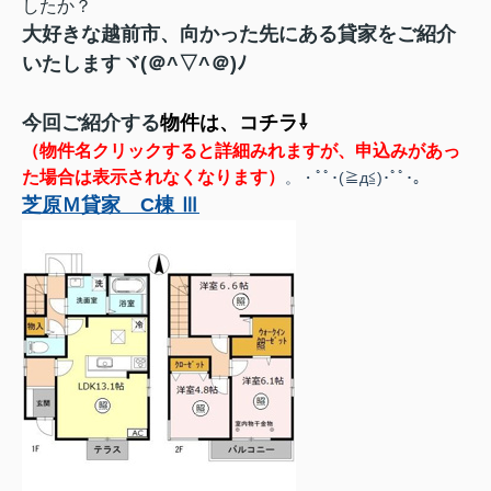
したか？
大好きな越
前市、
向かった先にある貸家を
ご紹介
いたしますヾ(＠^▽^＠)ﾉ
今回ご紹介する
物件は、コチラ⇩
（物件名クリックすると詳細みれますが、
申込みがあっ
た場合は表示されなくなります
）
。・ﾟﾟ･(≧д≦)･ﾟﾟ･｡
芝原Ｍ貸家 C棟 Ⅲ