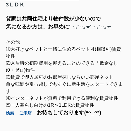
3ＬＤＫ
貸家は共同住宅より物件数が少ないので
気になるか方は、お早めに
ﾟ･:,｡ﾟ･:,｡★ﾟ･:,｡ﾟ･:,｡☆
その他
①大好きなペットと一緒に住めるペット可(相談可)賃貸
物件
②入居時の初期費用を抑えることのできる「敷金なし
(0・ゼロ)物件
③賃貸で即入居可のお部屋探しならいい部屋ネット
急な転勤や引っ越しでもすぐに新生活をスタートできま
す
④インターネットが無料で利用できる便利な賃貸物件
⑤一人暮らし向けの1R〜1LDKの賃貸物件
お待ちしております(*^_^*)
検索
ご来店