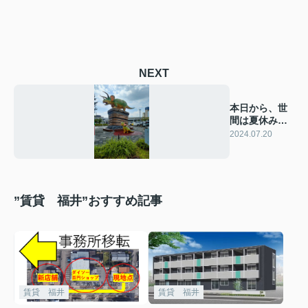
NEXT
本日から、世
間は夏休みの
ようです
2024.07.20
”賃貸 福井”おすすめ記事
賃貸 福井
賃貸 福井