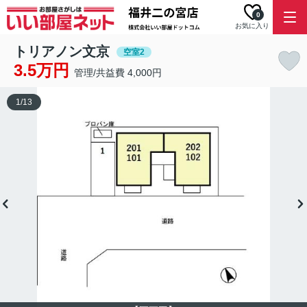
0
お気に入り
トリアノン文京
空室2
3.5万円
管理/共益費 4,000円
1
/
13