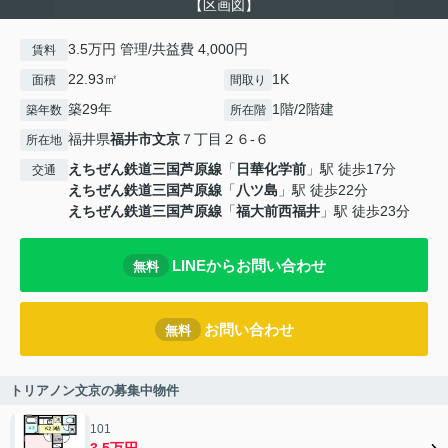
【区画図】
3.5万円 管理/共益費 4,000円
賃料
22.93㎡
1K
面積
間取り
築29年
1階/2階建
築年数
所在階
福井県
福井市
文京
７丁目２６-６
所在地
えちぜん鉄道三国芦原線
「
日華化学前
」駅 徒歩17分
交通
えちぜん鉄道三国芦原線
「
八ツ島
」駅 徒歩22分
えちぜん鉄道三国芦原線
「
福大前西福井
」駅 徒歩23分
LINEからお問い合わせ
無料
お問い合わせ
無料
トリアノン文京の募集中物件
101
3.5万円