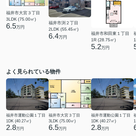
福井市大宮３丁目
3LDK (75.00㎡)
福井市渕２丁目
6.5
万円
2LDK (55.45㎡)
福井市和田東１丁目
6.4
万円
1R (28.75㎡)
1
5.2
万円
よく見られている物件
福井市運動公園１丁目
福井市大宮３丁目
福井市運動公園１丁目
1DK (40.27㎡)
3LDK (75.00㎡)
1DK (40.27㎡)
1
2.8
6.5
2.8
万円
万円
万円