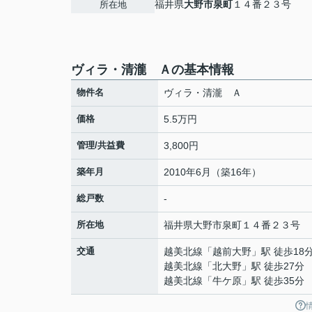
福井県
大野市
泉町
１４番２３号
所在地
ヴィラ・清瀧 Ａの基本情報
物件名
ヴィラ・清瀧 Ａ
価格
5.5万円
管理/共益費
3,800円
築年月
2010年6月（築16年）
総戸数
-
所在地
福井県
大野市
泉町
１４番２３号
交通
越美北線
「
越前大野
」駅 徒歩18
越美北線
「
北大野
」駅 徒歩27分
越美北線
「
牛ケ原
」駅 徒歩35分