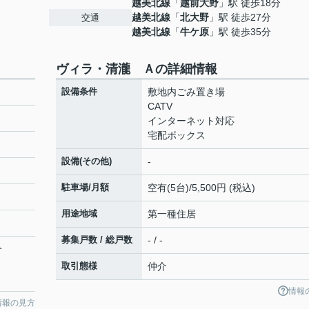
越美北線
「
越前大野
」駅 徒歩18分
越美北線
「
北大野
」駅 徒歩27分
交通
越美北線
「
牛ケ原
」駅 徒歩35分
ヴィラ・清瀧 Ａの詳細情報
設備条件
敷地内ごみ置き場
CATV
インターネット対応
宅配ボックス
設備(その他)
-
駐車場/月額
空有(5台)/5,500円 (税込)
用途地域
第一種住居
募集戸数 / 総戸数
- / -
分
取引態様
仲介
情報
情報の見方