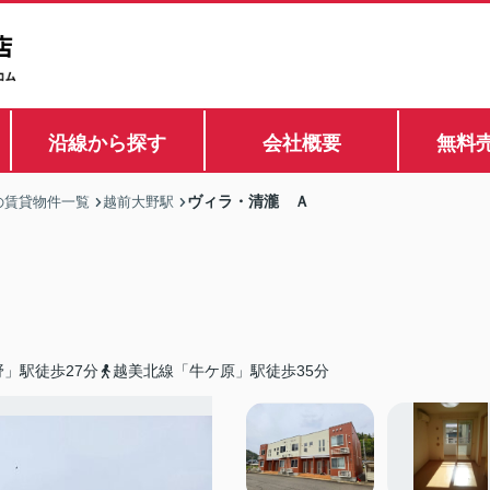
沿線から探す
会社概要
無料
ヴィラ・清瀧 Ａ
の賃貸物件一覧
越前大野駅
」駅徒歩27分
越美北線「牛ケ原」駅徒歩35分