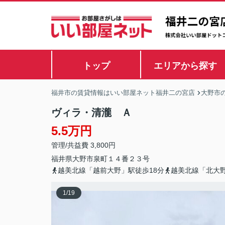
トップ
エリアから探す
福井市の賃貸情報はいい部屋ネット福井二の宮店
大野市
ヴィラ・清瀧 Ａ
5.5万円
管理/共益費 3,800円
福井県
大野市
泉町
１４番２３号
越美北線「越前大野」駅徒歩18分
越美北線「北大野
1
/
19