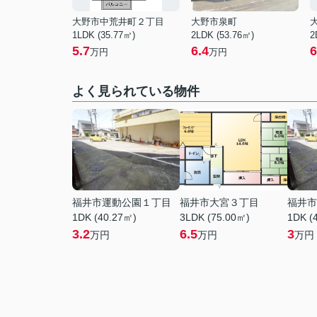
大野市中荒井町２丁目
大野市泉町
1LDK (35.77㎡)
2LDK (53.76㎡)
2
5.7
6.4
6
万円
万円
よく見られている物件
福井市運動公園１丁目
福井市大宮３丁目
福井市
1DK (40.27㎡)
3LDK (75.00㎡)
1DK (
3.2
6.5
3
万円
万円
万円