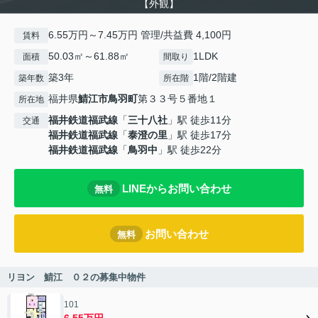
【外観】
6.55万円～7.45万円 管理/共益費 4,100円
賃料
50.03㎡～61.88㎡
1LDK
面積
間取り
築3年
1階/2階建
築年数
所在階
福井県
鯖江市
鳥羽町
第３３号５番地１
所在地
福井鉄道福武線
「
三十八社
」駅 徒歩11分
交通
福井鉄道福武線
「
泰澄の里
」駅 徒歩17分
福井鉄道福武線
「
鳥羽中
」駅 徒歩22分
LINEからお問い合わせ
無料
お問い合わせ
無料
リヨン 鯖江 ０２の募集中物件
101
6.55万円