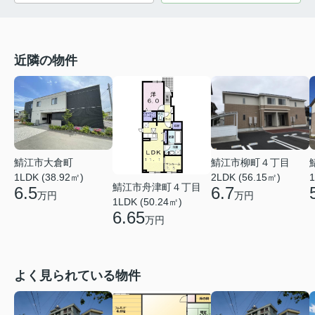
近隣の物件
鯖江市大倉町
鯖江市柳町４丁目
1LDK (38.92㎡)
2LDK (56.15㎡)
1
鯖江市舟津町４丁目
6.5
6.7
万円
万円
1LDK (50.24㎡)
6.65
万円
よく見られている物件