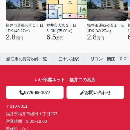
福井市運動公園１丁目
福井市大宮３丁目
福井市運動公園１丁目
1DK (40.27㎡)
3LDK (75.00㎡)
1DK (40.27㎡)
1
2.8
6.5
2.8
万円
万円
万円
鯖江市の賃貸物件一覧
三十八社駅
リヨン 鯖江 ０２
いい部屋ネット 福井二の宮店
0776-89-1077
お問い合わせ
〒910-0011
福井県福井市経田１丁目207
営業時間：
9:00~18:00
定休日：
なし