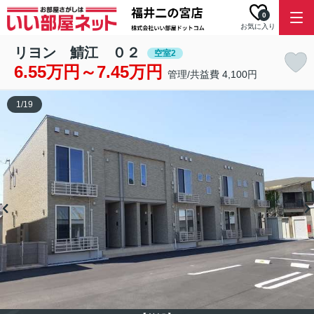
0
お気に入り
リヨン 鯖江 ０２
空室2
6.55万円～7.45万円
管理/共益費 4,100円
1
/
19