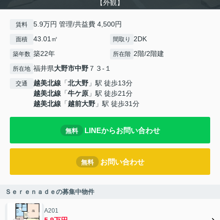
【外観】
5.9万円 管理/共益費 4,500円
賃料
43.01㎡
2DK
面積
間取り
築22年
2階/2階建
築年数
所在階
福井県
大野市
中野
７３-１
所在地
越美北線
「
北大野
」駅 徒歩13分
交通
越美北線
「
牛ケ原
」駅 徒歩21分
越美北線
「
越前大野
」駅 徒歩31分
LINEからお問い合わせ
無料
お問い合わせ
無料
Ｓｅｒｅｎａｄｅの募集中物件
A201
5.9万円