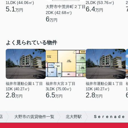
1LDK (44.06㎡)
2LDK (53.76㎡)
2
大野市中荒井町２丁目
5.1
6.4
万円
万円
2DK (42.68㎡)
6
万円
よく見られている物件
福井市運動公園１丁目
福井市大宮３丁目
福井市運動公園１丁目
1DK (40.27㎡)
3LDK (75.00㎡)
1DK (40.27㎡)
1
2.8
6.5
2.8
万円
万円
万円
店
大野市の賃貸物件一覧
北大野駅
Ｓｅｒｅｎａｄｅ