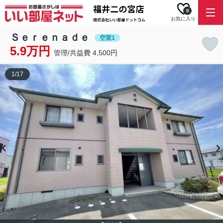
0
お気に入り
Ｓｅｒｅｎａｄｅ
空室1
5.9万円
管理/共益費 4,500円
1
/
17