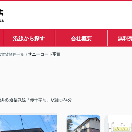
沿線から探す
会社概要
無料
サニーコート聖Ⅲ
の賃貸物件一覧
福井鉄道福武線「赤十字前」駅徒歩34分