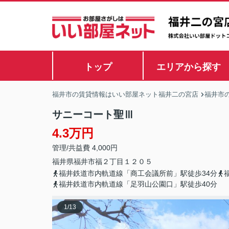
トップ
エリアから探す
福井市の賃貸情報はいい部屋ネット福井二の宮店
福井市
サニーコート聖Ⅲ
4.3万円
管理/共益費 4,000円
福井県
福井市
福
２丁目１２０５
福井鉄道市内軌道線「商工会議所前」駅徒歩34分
福井鉄道市内軌道線「足羽山公園口」駅徒歩40分
1
/
13