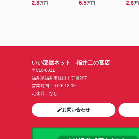
2.8
6.5
2.8
万円
万円
万
いい部屋ネット 福井二の宮店
〒910-0011
福井県福井市経田１丁目207
営業時間：
9:00~18:00
定休日：
なし
お問い合わせ