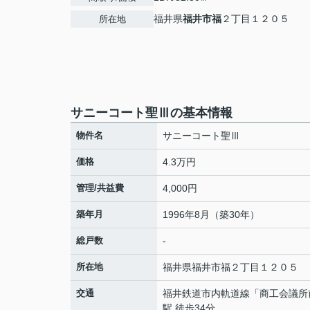
福井県
福井市
福
２丁目１２０５
所在地
サニーコート聖Ⅲの基本情報
物件名
サニーコート聖Ⅲ
価格
4.3万円
管理/共益費
4,000円
築年月
1996年8月（築30年）
総戸数
-
所在地
福井県
福井市
福
２丁目１２０５
交通
福井鉄道市内軌道線
「
商工会議所
駅 徒歩34分