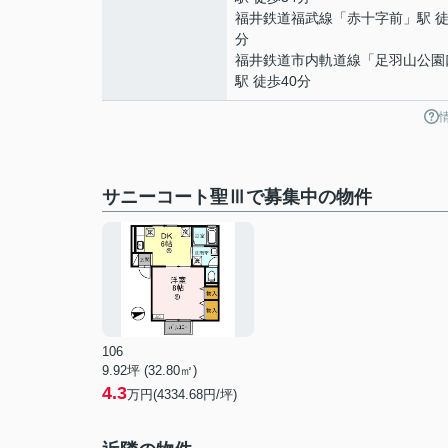
福井鉄道福武線
「
赤十字前
」駅 徒
分
福井鉄道市内軌道線
「
足羽山公園
駅 徒歩40分
サニーコート聖Ⅲで募集中の物件
106
9.92坪 (32.80㎡)
4.3
万円(4334.68円/坪)