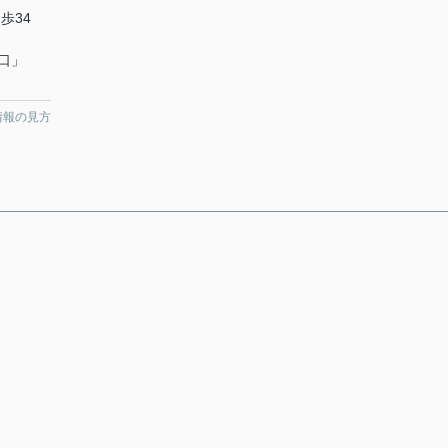
歩34
口
」
情報の見方