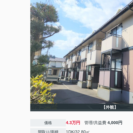
【外観】
4.3万円
管理/共益費
4,000円
価格
1DK/32.80㎡
間取り/面積