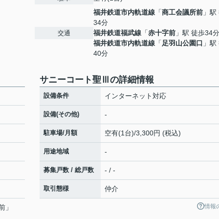
福井鉄道市内軌道線
「
商工会議所前
」駅
34分
福井鉄道福武線
「
赤十字前
」駅 徒歩34
交通
福井鉄道市内軌道線
「
足羽山公園口
」駅
40分
サニーコート聖Ⅲの詳細情報
設備条件
インターネット対応
設備(その他)
-
駐車場/月額
空有(1台)/3,300円 (税込)
用途地域
-
募集戸数 / 総戸数
- / -
取引態様
仲介
情報
前
」