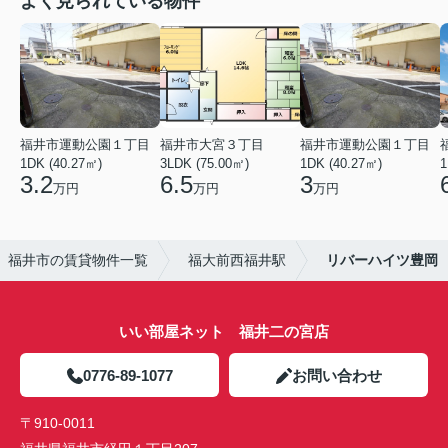
よく見られている物件
福井市運動公園１丁目
福井市大宮３丁目
福井市運動公園１丁目
1DK (40.27㎡)
3LDK (75.00㎡)
1DK (40.27㎡)
1
3.2
6.5
3
万円
万円
万円
福井市の賃貸物件一覧
福大前西福井駅
リバーハイツ豊岡
いい部屋ネット 福井二の宮店
0776-89-1077
お問い合わせ
〒910-0011