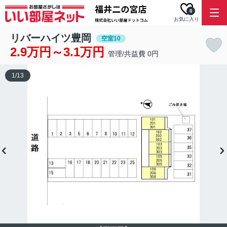
0
お気に入り
リバーハイツ豊岡
空室10
2.9万円～3.1万円
管理/共益費 0円
1
/
13