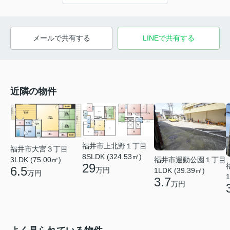
メールで共有する
LINEで共有する
近隣の物件
福井市上北野１丁目
福井市大宮３丁目
8SLDK (324.53㎡)
3LDK (75.00㎡)
福井市運動公園１丁目
29
6.5
万円
1LDK (39.39㎡)
万円
1
3.7
万円