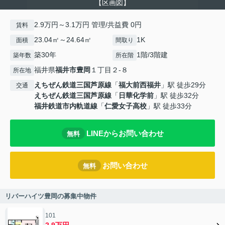
【区画図】
2.9万円～3.1万円 管理/共益費 0円
賃料
23.04㎡～24.64㎡
1K
面積
間取り
築30年
1階/3階建
築年数
所在階
福井県
福井市
豊岡
１丁目２-８
所在地
えちぜん鉄道三国芦原線
「
福大前西福井
」駅 徒歩29分
交通
えちぜん鉄道三国芦原線
「
日華化学前
」駅 徒歩32分
福井鉄道市内軌道線
「
仁愛女子高校
」駅 徒歩33分
LINEからお問い合わせ
無料
お問い合わせ
無料
リバーハイツ豊岡の募集中物件
101
2.9万円