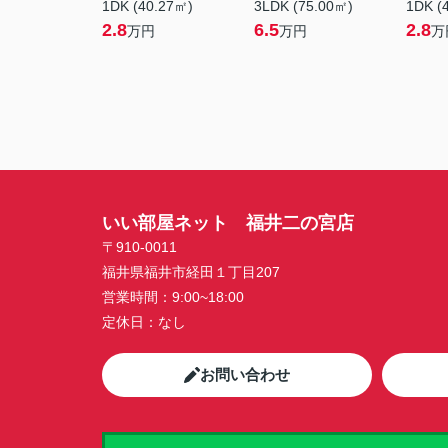
1DK (40.27㎡)
3LDK (75.00㎡)
1DK (
2.8
6.5
2.8
万円
万円
万
いい部屋ネット 福井二の宮店
〒910-0011
福井県福井市経田１丁目207
営業時間：
9:00~18:00
定休日：
なし
お問い合わせ