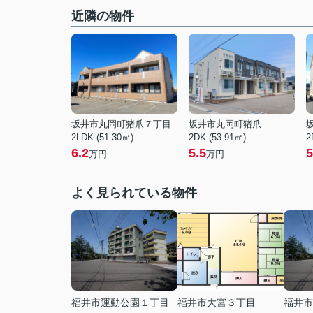
近隣の物件
坂井市丸岡町猪爪７丁目
坂井市丸岡町猪爪
2LDK (51.30㎡)
2DK (53.91㎡)
2
6.2
5.5
5
万円
万円
よく見られている物件
福井市運動公園１丁目
福井市大宮３丁目
福井市