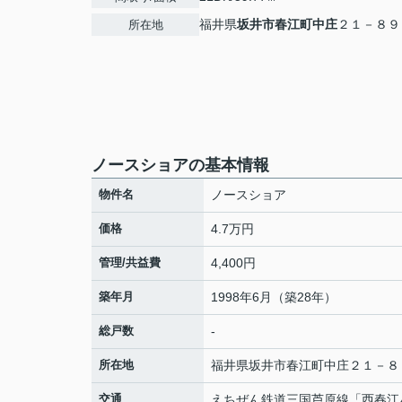
福井県
坂井市
春江町中庄
２１－８９
所在地
ノースショアの基本情報
物件名
ノースショア
価格
4.7万円
管理/共益費
4,400円
築年月
1998年6月（築28年）
総戸数
-
所在地
福井県
坂井市
春江町中庄
２１－８
交通
えちぜん鉄道三国芦原線
「
西春江