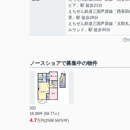
ピア
」駅 徒歩21分
えちぜん鉄道三国芦原線
「
西長田
里
」駅 徒歩28分
えちぜん鉄道三国芦原線
「
太郎丸
ルランド
」駅 徒歩30分
ノースショアで募集中の物件
203
18.08坪 (59.77㎡)
4.7
万円(2599.56円/坪)