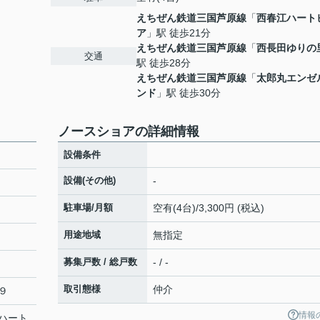
えちぜん鉄道三国芦原線
「
西春江ハート
ア
」駅 徒歩21分
えちぜん鉄道三国芦原線
「
西長田ゆりの
交通
駅 徒歩28分
えちぜん鉄道三国芦原線
「
太郎丸エンゼ
ンド
」駅 徒歩30分
ノースショアの詳細情報
設備条件
設備(その他)
-
駐車場/月額
空有(4台)/3,300円 (税込)
用途地域
無指定
募集戸数 / 総戸数
- / -
取引態様
仲介
９
情報
ハート