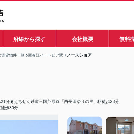
沿線から探す
会社概要
無料
ノースショア
の賃貸物件一覧
西春江ハートピア駅
21分
えちぜん鉄道三国芦原線「西長田ゆりの里」駅徒歩28分
徒歩30分