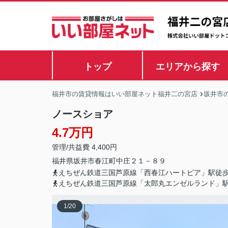
トップ
エリアから探す
福井市の賃貸情報はいい部屋ネット福井二の宮店
坂井市
ノースショア
4.7万円
管理/共益費 4,400円
福井県
坂井市
春江町中庄
２１－８９
えちぜん鉄道三国芦原線「西春江ハートピア」駅徒歩
えちぜん鉄道三国芦原線「太郎丸エンゼルランド」駅
1
/
20