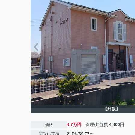
【外観】
4.7万円
管理/共益費
4,400円
価格
2LDK/59.77㎡
間取り/面積