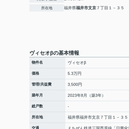
福井県
福井市
文京
７丁目１－３５
所在地
ヴィセオβの基本情報
物件名
ヴィセオβ
価格
5.3万円
管理/共益費
3,500円
築年月
2023年8月（築3年）
総戸数
-
所在地
福井県
福井市
文京
７丁目１－３５
交通
えちぜん鉄道三国芦原線
「
日華化