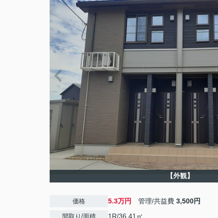
【外観】
5.3万円
管理/共益費
3,500円
価格
1R/36.41㎡
間取り/面積