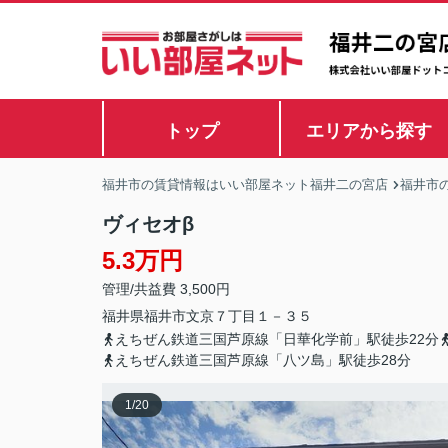
トップ
エリアから探す
福井市の賃貸情報はいい部屋ネット福井二の宮店
福井市
ヴィセオβ
5.3万円
管理/共益費 3,500円
福井県
福井市
文京
７丁目１－３５
えちぜん鉄道三国芦原線「日華化学前」駅徒歩22分
えちぜん鉄道三国芦原線「八ツ島」駅徒歩28分
1
/
20