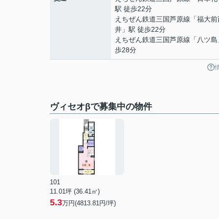
駅 徒歩22分
えちぜん鉄道三国芦原線
「
福大前
井
」駅 徒歩22分
えちぜん鉄道三国芦原線
「
八ツ島
歩28分
ヴィセオβで募集中の物件
101
11.01坪 (36.41㎡)
5.3
万円(4813.81円/坪)