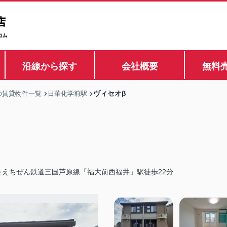
沿線から探す
会社概要
無料
ヴィセオβ
の賃貸物件一覧
日華化学前駅
えちぜん鉄道三国芦原線「福大前西福井」駅徒歩22分