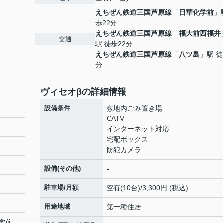
えちぜん鉄道三国芦原線
「
日華化学前
」
歩22分
えちぜん鉄道三国芦原線
「
福大前西福井
交通
駅 徒歩22分
えちぜん鉄道三国芦原線
「
八ツ島
」駅 徒
分
ヴィセオβの詳細情報
設備条件
敷地内ごみ置き場
CATV
インターネット対応
宅配ボックス
防犯カメラ
設備(その他)
-
駐車場/月額
空有(10台)/3,300円 (税込)
用途地域
第一種住居
学前
」