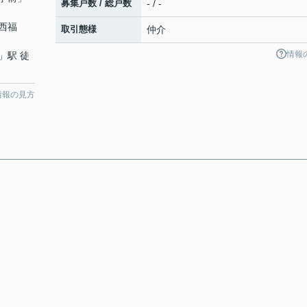
募集戸数 / 総戸数
- / -
西福
取引態様
仲介
情報
」駅 徒
情報の見方