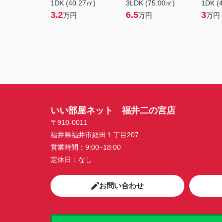
1DK (40.27㎡)
3LDK (75.00㎡)
1DK (
3.2
6.5
3
万円
万円
万円
いい部屋ネット 福井二の宮店
〒910-0011
福井県福井市経田１丁目207
営業時間：
9:00~18:00
定休日：
なし
お問い合わせ