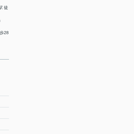
駅 徒
」
歩28