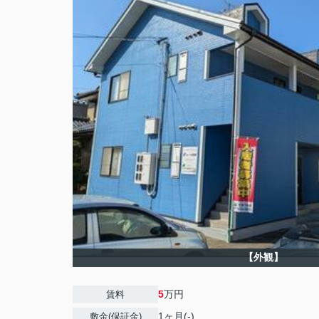
【外観】
5
万円
賃料
1ヶ月(-)
敷金(保証金)