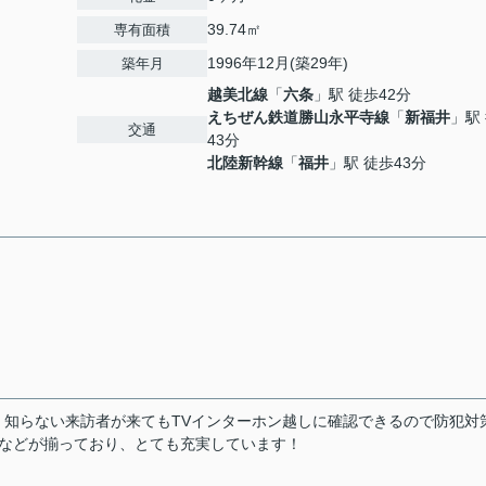
39.74㎡
専有面積
1996年12月(築29年)
築年月
越美北線
「
六条
」駅 徒歩42分
えちぜん鉄道勝山永平寺線
「
新福井
」駅
交通
43分
北陸新幹線
「
福井
」駅 徒歩43分
知らない来訪者が来てもTVインターホン越しに確認できるので防犯対
台などが揃っており、とても充実しています！