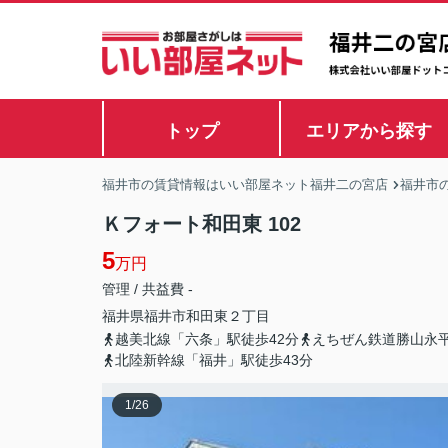
トップ
エリアから探す
福井市の賃貸情報はいい部屋ネット福井二の宮店
福井市
Ｋフォート和田東 102
5
万円
管理 / 共益費 -
福井県
福井市
和田東
２丁目
越美北線「六条」駅徒歩42分
えちぜん鉄道勝山永平
北陸新幹線「福井」駅徒歩43分
1
/
26