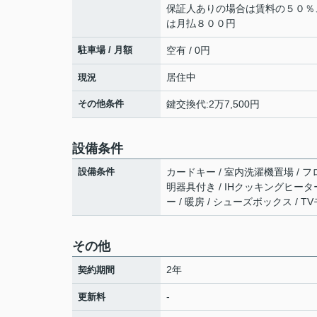
保証人ありの場合は賃料の５０％
は月払８００円
駐車場 / 月額
空有 / 0円
居住中
現況
その他条件
鍵交換代:2万7,500円
設備条件
設備条件
カードキー / 室内洗濯機置場 / フロ
明器具付き / IHクッキングヒーター
ー / 暖房 / シューズボックス /
その他
2年
契約期間
-
更新料