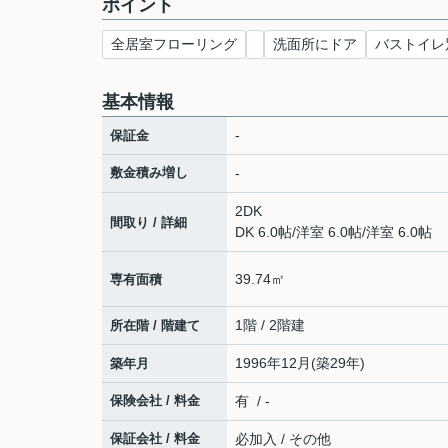
ポイント
全居室フローリング
洗面所にドア
バストイレ
基本情報
-
保証金
敷金積み増し
-
2DK
間取り / 詳細
DK 6.0帖
/
洋室 6.0帖
/
洋室 6.0帖
39.74㎡
専有面積
1階 / 2階建
所在階 / 階建て
1996年12月(築29年)
築年月
保険会社 / 料金
有 / -
保証会社 / 料金
必加入 / その他