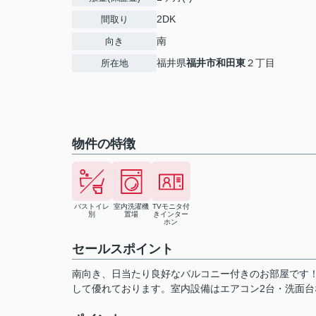
2DK
間取り
南
向き
福井県
福井市
和田東
２丁目
所在地
物件の特徴
バストイレ
室内洗濯機
TVモニタ付
別
置場
きインター
ホン
セールスポイント
南向き、日当たり良好なバルコニー付きのお部屋です！
して優れております。室内設備はエアコン2台・洗面