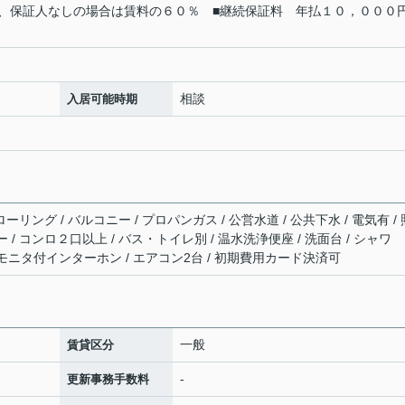
、保証人なしの場合は賃料の６０％ ■継続保証料 年払１０，０００
相談
入居可能時期
ーリング / バルコニー / プロパンガス / 公営水道 / 公共下水 / 電気有 / 
 / コンロ２口以上 / バス・トイレ別 / 温水洗浄便座 / 洗面台 / シャワ
 TVモニタ付インターホン / エアコン2台 / 初期費用カード決済可
一般
賃貸区分
-
更新事務手数料