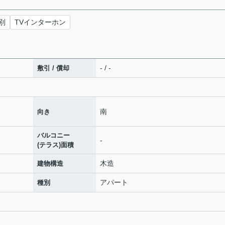
別
TVインターホン
- / -
敷引 / 償却
南
向き
バルコニー
-
(テラス)面積
木造
建物構造
アパート
種別