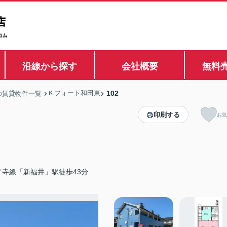
沿線から探す
会社概要
無料
Ｋフォート和田東
102
の賃貸物件一覧
印刷する
お気
寺線「新福井」駅徒歩43分