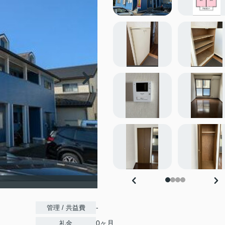
-
管理 / 共益費
0ヶ月
礼金