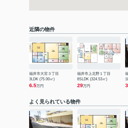
近隣の物件
福井市大宮３丁目
福井市上北野１丁目
3LDK (75.00㎡)
8SLDK (324.53㎡)
1
6.5
29
3
万円
万円
よく見られている物件