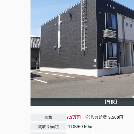
【外観】
7.3万円
管理/共益費
3,500円
価格
2LDK/60.50㎡
間取り/面積