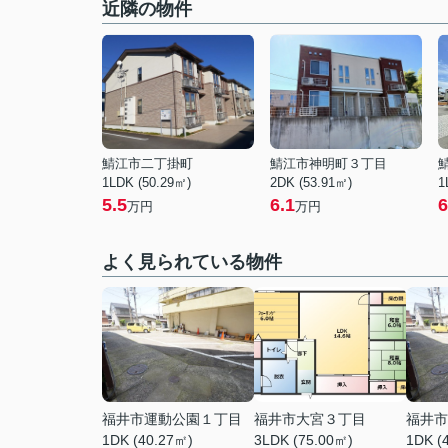
近隣の物件
鯖江市二丁掛町
鯖江市神明町３丁目
1LDK (50.29㎡)
2DK (53.91㎡)
1
5.5
6.1
6
万円
万円
よく見られている物件
福井市運動公園１丁目
福井市大宮３丁目
福井市
1DK (40.27㎡)
3LDK (75.00㎡)
1DK (