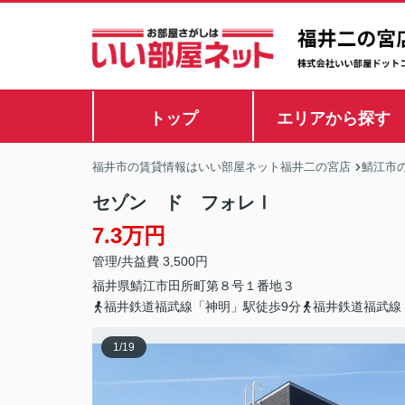
トップ
エリアから探す
福井市の賃貸情報はいい部屋ネット福井二の宮店
鯖江市
セゾン ド フォレⅠ
7.3万円
管理/共益費 3,500円
福井県
鯖江市
田所町
第８号１番地３
福井鉄道福武線「神明」駅徒歩9分
福井鉄道福武線
1
/
19