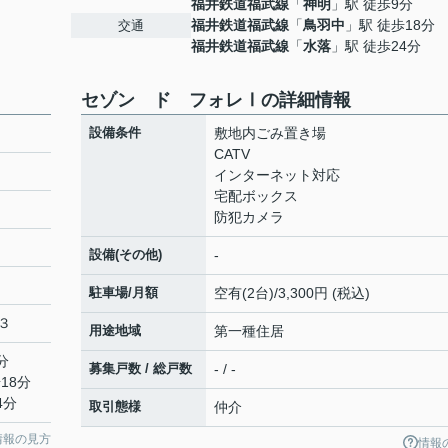
福井鉄道福武線
「
神明
」駅 徒歩9分
福井鉄道福武線
「
鳥羽中
」駅 徒歩18分
交通
福井鉄道福武線
「
水落
」駅 徒歩24分
セゾン ド フォレⅠの詳細情報
設備条件
敷地内ごみ置き場
CATV
インターネット対応
宅配ボックス
防犯カメラ
設備(その他)
-
駐車場/月額
空有(2台)/3,300円 (税込)
３
用途地域
第一種住居
分
募集戸数 / 総戸数
- / -
18分
4分
取引態様
仲介
情報の見方
情報