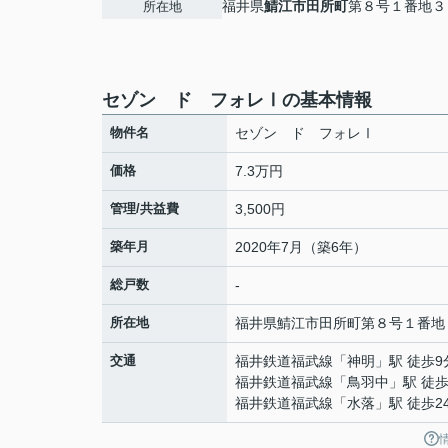
福井県
鯖江市
田所町
第８号１番地３
所在地
セゾン ド フォレⅠの基本情報
物件名
セゾン ド フォレⅠ
価格
7.3万円
管理/共益費
3,500円
築年月
2020年7月（築6年）
総戸数
-
所在地
福井県
鯖江市
田所町
第８号１番地
交通
福井鉄道福武線
「
神明
」駅 徒歩9
福井鉄道福武線
「
鳥羽中
」駅 徒歩
福井鉄道福武線
「
水落
」駅 徒歩2