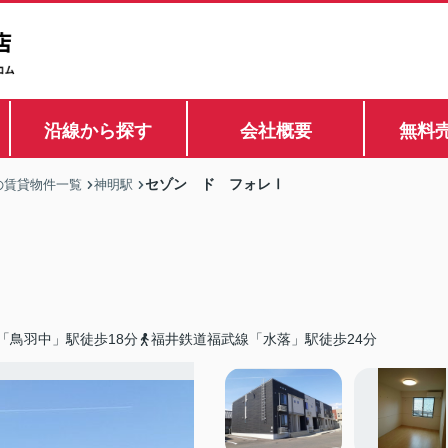
沿線から探す
会社概要
無料
セゾン ド フォレⅠ
の賃貸物件一覧
神明駅
「鳥羽中」駅徒歩18分
福井鉄道福武線「水落」駅徒歩24分